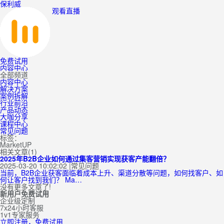
保利威
观看直播
免费试用
内容中心
全部频道
内容中心
解决方案
案例拆解
行业前沿
产品动态
大咖分享
课程中心
常见问题
标签：
MarketUP
相关文章(1)
2025年B2B企业如何通过集客营销实现获客产能翻倍？
2025-03-20 10:02:02
|
常见问题
当前，B2B企业获客面临着成本上升、渠道分散等问题，如何找客户、如
何让客户找到我们？ Ma…
没有更多文章了!
新用户免费试用
企业级定制
7x24小时客服
1v1专家服务
立即注册，免费试用