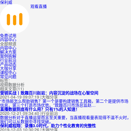
保利威
观看直播
免费试用
内容中心
全部频道
内容中心
解决方案
案例拆解
行业前沿
产品动态
大咖分享
课程中心
常见问题
标签：
视频数据分析
相关文章(11)
营销实战丨致趣百川赵岩：内容沉淀的战场在心智空间
2021-04-19 09:07:19
|
大咖分享
“市场部怎么帮助销售？第一个是要构建销售工具箱，第二个是提供市场
信息，第三个打造市场优势。”致趣百川市场总监赵…
直播数据到底有什么用？只有1%的人知道！
2020-12-21 09:34:40
|
行业前沿
数据分析对于直播运营而言至关重要，当直播观看量表现得不温不火时，
我们可以从数据中寻找突破。
保利威程翔：录播3.0时代，助力个性化教育的完整性
2019-12-03 10:30:26
|
大咖分享