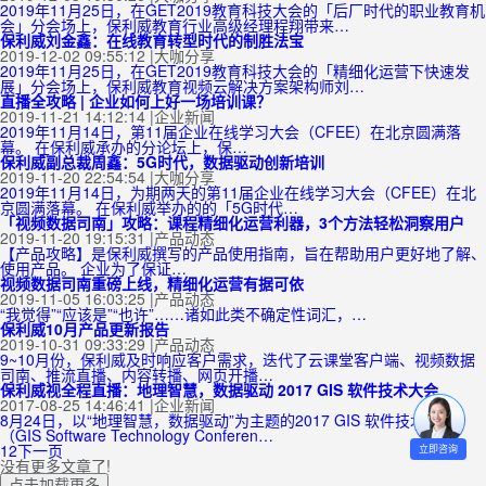
2019年11月25日，在GET2019教育科技大会的「后厂时代的职业教育机
会」分会场上，保利威教育行业高级经理程翔带来…
保利威刘金鑫：在线教育转型时代的制胜法宝
2019-12-02 09:55:12
|
大咖分享
2019年11月25日，在GET2019教育科技大会的「精细化运营下快速发
展」分会场上，保利威教育视频云解决方案架构师刘…
直播全攻略 | 企业如何上好一场培训课？
2019-11-21 14:12:14
|
企业新闻
2019年11月14日，第11届企业在线学习大会（CFEE）在北京圆满落
幕。 在保利威承办的分论坛上，保…
保利威副总裁周鑫：5G时代，数据驱动创新培训
2019-11-20 22:54:54
|
大咖分享
2019年11月14日，为期两天的第11届企业在线学习大会（CFEE）在北
京圆满落幕。 在保利威举办的的「5G时代…
「视频数据司南」攻略：课程精细化运营利器，3个方法轻松洞察用户
2019-11-20 19:15:31
|
产品动态
【产品攻略】是保利威撰写的产品使用指南，旨在帮助用户更好地了解、
使用产品。 企业为了保证…
视频数据司南重磅上线，精细化运营有据可依
2019-11-05 16:03:25
|
产品动态
“我觉得”“应该是”“也许”……诸如此类不确定性词汇，…
保利威10月产品更新报告
2019-10-31 09:33:29
|
产品动态
9~10月份，保利威及时响应客户需求，迭代了云课堂客户端、视频数据
司南、推流直播、内容转播、网页开播…
保利威视全程直播：地理智慧，数据驱动 2017 GIS 软件技术大会
2017-08-25 14:46:41
|
企业新闻
8月24日，以“地理智慧，数据驱动”为主题的2017 GIS 软件技术大会
（GIS Software Technology Conferen…
1
2
下一页
立即咨询
没有更多文章了!
点击加载更多