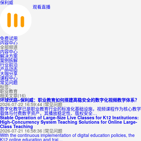
保利威
观看直播
免费试用
内容中心
全部频道
内容中心
解决方案
案例拆解
行业前沿
产品动态
大咖分享
课程中心
常见问题
标签：
职业教育
相关文章(16)
环球优路×保利威：职业教育如何搭建高稳安全的数字化视频教学体系？
2026-07-22 16:59:44
|
常见问题
数字化教学已是职业教育行业的标准化基础设施，视频课程作为核心教学
载体与付费数字资产，其播放稳定性、版权安全…
Stable Operation of Large-Size Live Classes for K12 Institutions:
High-Concurrency System Teaching Solutions for Online Large-
Class Teaching
2026-07-21 16:58:36
|
常见问题
With the continuous implementation of digital education policies, the
K12 online education and trai…