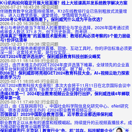
K12机构如何稳定开展大班直播？线上大班课高并发系统教学解决方案
2026-07-21 16:43:28
|
常见问题
伴随教育数字化政策持续落地，K12在线教培行业已告别粗放式流量增
长，进入以教学质量、课堂体验、学情精管为核心…
2026考公考研直播热潮下，保利威凭什么成为平台优选？
2026-01-20 16:39:56
|
常见问题
考公与考研仍是当下年轻人的重要职业与学业选择，2026年国考通过资
格审查人数达 371.8 万，创下历史新高，而考研…
选择真正“懂教育”的直播技术服务商：教培机构必须考察的3个能力层级
与1份评估清单
2025-12-23 17:09:38
|
常见问题
当所有技术服务商都提供直播、回放、互动工具时，你的评估标准必须更
深一层：这套技术方案，是仅仅实现…
GET2024年度评选出炉：保利威获教育科技创新尖峰奖
2025-02-11 18:14:59
|
行业前沿
近日，由芥末堆主办的GET2024年度评选落下帷幕，全球领先的企业直
播平台保利威获教育科技创新尖峰奖。据了解，作…
B208见！保利威即将亮相GET2024教育科技大会，AI+视频云助力探索
新质学习力
2025-02-11 18:05:45
|
行业前沿
GET2024教育科技大会来啦！本次大会将于11月11日在北京国际会议中
心举办，大会主题为「新质学习力 通向更美好的教…
连续4年第一！2024职业教育视频云企业排行出炉，保利威连续4年蝉联
榜单第一名
2025-02-11 17:49:32
|
行业前沿
近日，由《互联网周刊》、中国社会科学院信息化研究中心、eNet研究
院、德本咨询联合主办的《2024职业教育视频云企…
百强验证！2023中国职业教育百强，近半数企业都选择保利威
2023-07-12 03:03:40
|
行业前沿
职业教育正以从未有的速度和规模崛起。持续提升的云视频直播技术，成
为推动职业教育云端教学体…
保利威城市行·北京站丨教育行业“危、机”并存，科技赋能企业第二增长