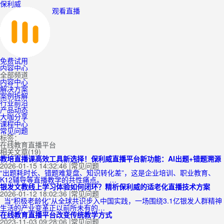
保利威
观看直播
免费试用
内容中心
全部频道
内容中心
解决方案
案例拆解
行业前沿
产品动态
大咖分享
课程中心
常见问题
标签：
在线教育直播平台
相关文章(19)
教培直播课高效工具新选择！保利威直播平台新功能：AI出题+错题溯源
2026-01-15 14:32:46
|
常见问题
“出题耗时长、错题难复盘、知识转化差”，这是企业培训、职业教育、
K12辅导等直播教学的共性痛点。 …
银发文教线上学习体验如何闭环？精析保利威的适老化直播技术方案
2026-01-12 18:02:36
|
常见问题
当“积极老龄化”从全球共识步入中国实践，一场围绕3.1亿银发人群精神
生活的产业变革正以前所未有的…
在线教育直播平台改变传统教学方式
2023-11-03 09:28:06
|
常见问题