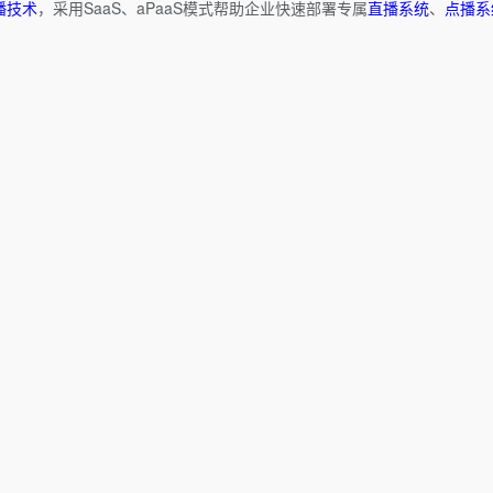
播技术
，采用SaaS、aPaaS模式帮助企业快速部署专属
直播系统
、
点播系