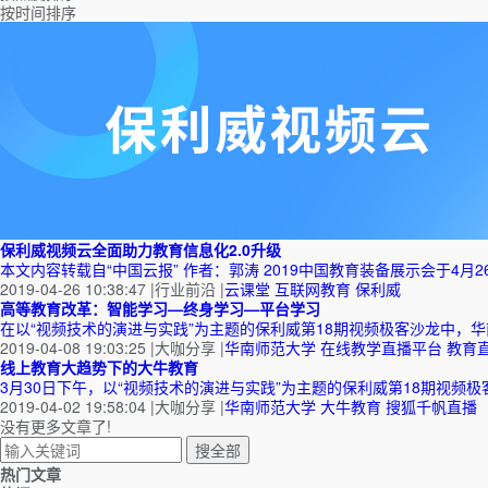
按时间排序
保利威视频云全面助力教育信息化2.0升级
本文内容转载自“中国云报” 作者：郭涛 2019中国教育装备展示会于4月2
2019-04-26 10:38:47
|
行业前沿
|
云课堂
互联网教育
保利威
高等教育改革：智能学习—终身学习—平台学习
在以“视频技术的演进与实践”为主题的保利威第18期视频极客沙龙中，
2019-04-08 19:03:25
|
大咖分享
|
华南师范大学
在线教学直播平台
教育
线上教育大趋势下的大牛教育
3月30日下午，以“视频技术的演进与实践”为主题的保利威第18期视频极
2019-04-02 19:58:04
|
大咖分享
|
华南师范大学
大牛教育
搜狐千帆直播
没有更多文章了!
热门文章