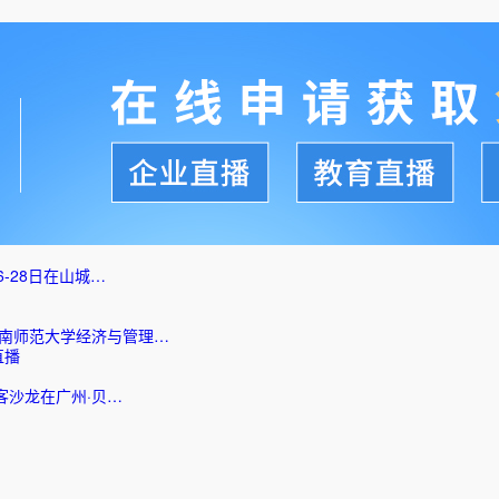
6-28日在山城…
华南师范大学经济与管理…
直播
客沙龙在广州·贝…