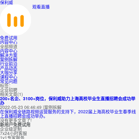
保利威
观看直播
免费试用
内容中心
全部频道
内容中心
解决方案
案例拆解
行业前沿
产品动态
大咖分享
课程中心
常见问题
标签：
企业招聘
相关文章(1)
200+名企、3100+岗位，保利威助力上海高校毕业生直播招聘会成功举
办
2022-05-23 06:46:49
|
案例拆解
在保利威全链路视频运营服务的支持下，2022届上海高校毕业生春季线
上直播招聘会成功举办。
没有更多文章了!
新用户免费试用
企业级定制
7x24小时客服
1v1专家服务