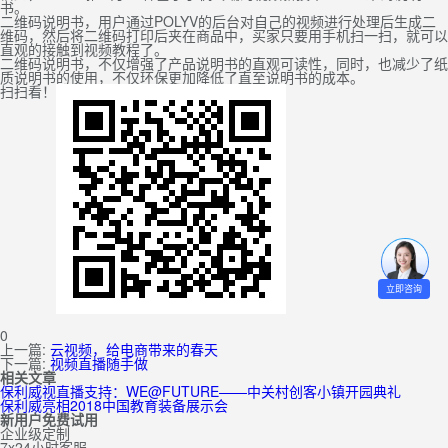
书。
二维码说明书，用户通过POLYV的后台对自己的视频进行处理后生成二
维码，然后将二维码打印后夹在商品中，买家只要用手机扫一扫，就可以
直观的接触到视频教程了。
二维码说明书，不仅增强了产品说明书的直观可读性，同时，也减少了纸
质说明书的使用，不仅环保更加降低了直至说明书的成本。
扫扫看！
立即咨询
0
上一篇:
云视频，给电商带来的春天
下一篇:
视频直播随手做
相关文章
保利威视直播支持：WE@FUTURE——中关村创客小镇开园典礼
保利威亮相2018中国教育装备展示会
新用户免费试用
企业级定制
7x24小时客服