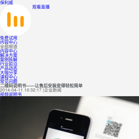
保利威
观看直播
免费试用
内容中心
全部频道
内容中心
解决方案
案例拆解
行业前沿
产品动态
大咖分享
课程中心
常见问题
二维码说明书——让售后安装变得轻松简单
2014-04-11 10:32:17
|
企业新闻
视频说明书