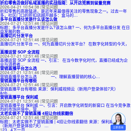
折扣零售店做好私域直播的实战指南：从开店竞赛到留量竞赛
2026-04-21 10:54:38
|
常见问题
折扣零售的高歌猛进，是近年来最值得关注的零售现象之一。过去一年
多，社区门口的折扣店越开越多：盒马的…
多平台直播分发是什么该怎么做
2024-07-21 12:51:46
|
常见问题
标题：多平台直播分发是什么?该怎么做? 一、何为多平台直播分发 在日
益发展的数…
直播切片分发平台
2024-07-21 12:51:46
|
常见问题
直播切片分发平台 一、何为直播切片分发平台？ 在数字化转型的今天，
…
直播运营 SOP 全流程
2024-07-21 12:51:46
|
常见问题
直播运营 SOP 全流程 一、引言： 在当今数字化时代，直播已经成为企
业与消费者…
营销直播平台怎么选
2024-07-21 12:51:46
|
常见问题
营销直播平台怎么选 一、理解直播营销的核心…
营销直播平台有哪些
2024-07-21 12:51:46
|
常见问题
营销直播平台有哪些 来源：保利威视频云（新用户登录体验7天）
&nb…
营销直播平台 保利威
2024-07-21 12:51:46
|
常见问题
营销直播平台 保利威 一、引言：开启数字化转型的新窗口 在当今竞争激
烈的市场环境中，营…
太老实做不了营销直播 4招让你线索翻倍
2024-07-21 12:51:46
|
常见问题
标题：太老实做不了营销直播 | 4招让你线索翻倍 来源：保利威视频云
（新用户登录体验7天） …
立即咨询
1
2
3
...
4
下一页