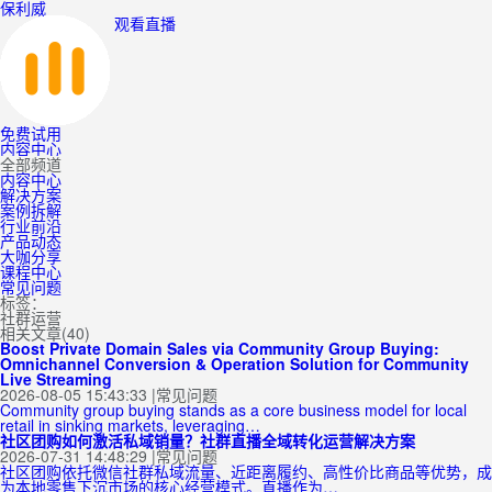
保利威
观看直播
免费试用
内容中心
全部频道
内容中心
解决方案
案例拆解
行业前沿
产品动态
大咖分享
课程中心
常见问题
标签：
社群运营
相关文章(40)
Boost Private Domain Sales via Community Group Buying:
Omnichannel Conversion & Operation Solution for Community
Live Streaming
2026-08-05 15:43:33
|
常见问题
Community group buying stands as a core business model for local
retail in sinking markets, leveraging…
社区团购如何激活私域销量？社群直播全域转化运营解决方案
2026-07-31 14:48:29
|
常见问题
社区团购依托微信社群私域流量、近距离履约、高性价比商品等优势，成
为本地零售下沉市场的核心经营模式。直播作为…