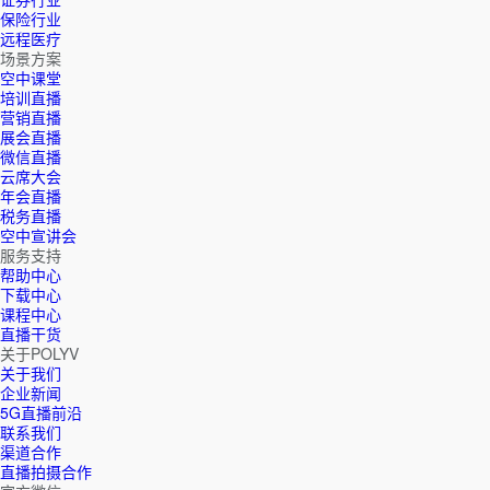
保险行业
远程医疗
场景方案
空中课堂
培训直播
营销直播
展会直播
微信直播
云席大会
年会直播
税务直播
空中宣讲会
服务支持
帮助中心
下载中心
课程中心
直播干货
关于POLYV
关于我们
企业新闻
5G直播前沿
联系我们
渠道合作
直播拍摄合作