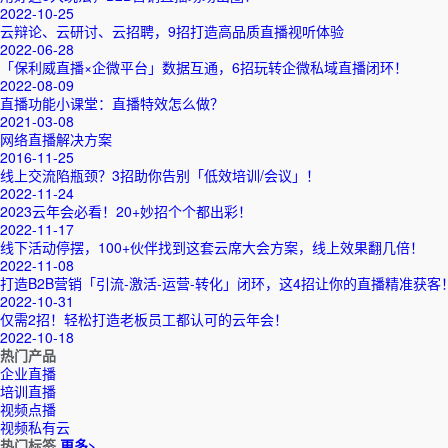
2022-10-25
云辩论、云研讨、云招聘，9招打造高品质直播视听体验
2022-06-28
「保利威直播×企微平台」数据互通，6招玩转企微私域直播闭环！
2022-08-09
直播功能小课堂：直播特效怎么做？
2021-03-08
网络直播解决方案
2016-11-25
线上交流陷瓶颈？3招助你告别「低效培训/会议」！
2022-11-24
2023云年会必看！20+妙招个个都出彩！
2022-11-17
线下活动停摆，100+伙伴找到这套云席大会方案，线上效果翻几倍！
2022-11-08
打造B2B营销「引流-激活-运营-转化」闭环，这4招让你的直播精准获客
2022-10-31
仅需2招！轻松打造老板员工都认可的云年会！
2022-10-18
热门产品
企业直播
培训直播
视频点播
视频私有云
热门标签
更多>