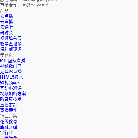
市场合作：bd@polyv.net
产品
云点播
云直播
云课堂
研讨会
视频私有云
教学直播舱
保利威现场
专题页
MR 虚拟直播
视频微门户
无延迟直播
HTML5技术
短视频sdk
互动小班课
视频加密方案
防录屏技术
直播定制
直播硬件
行业方案
在线教育
金融财经
银行业
证券行业