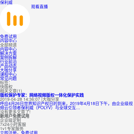
保利威
观看直播
免费试用
内容中心
全部频道
内容中心
解决方案
案例拆解
行业前沿
产品动态
大咖分享
课程中心
常见问题
标签：
快版权
相关文章(1)
版权保护专家：网络视频版权一体化保护实践
2019-04-28 14:36:07
|
大咖分享
呼应4月26日世界知识产权日的到来，2019年4月18日下午，由企业级视
频云引领者保利威（POLYV）与全球交互…
没有更多文章了!
新用户免费试用
企业级定制
7x24小时客服
1v1专家服务
立即注册，免费试用