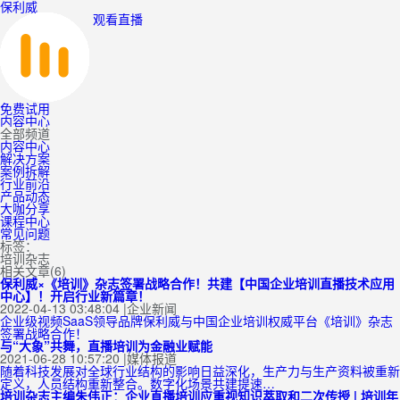
保利威
观看直播
免费试用
内容中心
全部频道
内容中心
解决方案
案例拆解
行业前沿
产品动态
大咖分享
课程中心
常见问题
标签：
培训杂志
相关文章(6)
保利威×《培训》杂志签署战略合作！共建【中国企业培训直播技术应用
中心】！开启行业新篇章！
2022-04-13 03:48:04
|
企业新闻
企业级视频SaaS领导品牌保利威与中国企业培训权威平台《培训》杂志
签署战略合作！
与“大象”共舞，直播培训为金融业赋能
2021-06-28 10:57:20
|
媒体报道
随着科技发展对全球行业结构的影响日益深化，生产力与生产资料被重新
定义，人员结构重新整合。数字化场景共建提速…
培训杂志主编朱伟正：企业直播培训应重视知识萃取和二次传授 | 培训年