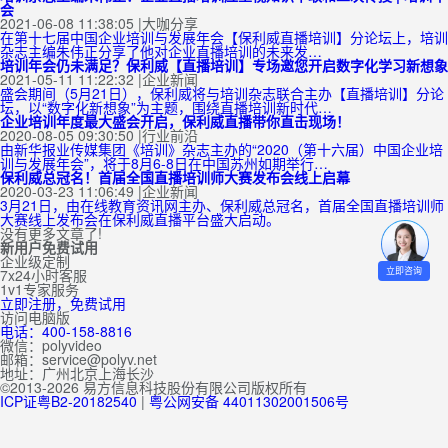
会
2021-06-08 11:38:05
|
大咖分享
在第十七届中国企业培训与发展年会【保利威直播培训】分论坛上，培训
杂志主编朱伟正分享了他对企业直播培训的未来发…
培训年会仍未满足？保利威【直播培训】专场邀您开启数字化学习新想象
2021-05-11 11:22:32
|
企业新闻
盛会期间（5月21日），保利威将与培训杂志联合主办【直播培训】分论
坛，以“数字化新想象”为主题，围绕直播培训新时代…
企业培训年度最大盛会开启，保利威直播带你直击现场！
2020-08-05 09:30:50
|
行业前沿
由新华报业传媒集团《培训》杂志主办的“2020（第十六届）中国企业培
训与发展年会”，将于8月6-8日在中国苏州如期举行…
保利威总冠名！首届全国直播培训师大赛发布会线上启幕
2020-03-23 11:06:49
|
企业新闻
3月21日，由在线教育资讯网主办、保利威总冠名，首届全国直播培训师
大赛线上发布会在保利威直播平台盛大启动。
没有更多文章了!
新用户免费试用
企业级定制
立即咨询
7x24小时客服
1v1专家服务
立即注册，免费试用
访问电脑版
电话：400-158-8816
微信：polyvideo
邮箱：service@polyv.net
地址：
广州
北京
上海
长沙
©2013-2026 易方信息科技股份有限公司版权所有
ICP证粤B2-20182540
|
粤公网安备 44011302001506号