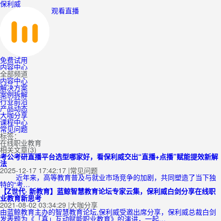
保利威
观看直播
免费试用
内容中心
全部频道
内容中心
解决方案
案例拆解
行业前沿
产品动态
大咖分享
课程中心
常见问题
标签：
在线职业教育
相关文章(3)
考公考研直播平台选型哪家好，看保利威交出“直播+点播”赋能提效新解
法
2025-12-17 17:42:17
|
常见问题
近年来，高等教育普及与就业市场竞争的加剧，共同塑造了当下独
特的“考…
【Z世代· 新教育】蓝鲸智慧教育论坛专家云集，保利威白剑分享在线职
业教育新思考
2021-08-02 03:34:29
|
大咖分享
由蓝鲸教育主办的智慧教育论坛,保利威受邀出席分享，保利威总裁白剑
发表题为《「真」互动赋能职业教育》的演讲，一起…