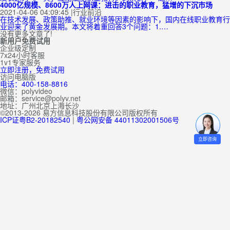
4000亿规模、8600万人上网课：进击的职业教育，猛增的下沉市场
2021-04-06 04:09:45
|
行业前沿
在技术发展、政策助推、就业环境等因素的影响下，国内在线职业教育行
业迎来了黄金发展期。本文将着重回答3个问题：1.…
没有更多文章了!
新用户免费试用
企业级定制
7x24小时客服
1v1专家服务
立即注册，免费试用
访问电脑版
电话：400-158-8816
微信：polyvideo
邮箱：service@polyv.net
地址：
广州
北京
上海
长沙
©2013-2026 易方信息科技股份有限公司版权所有
ICP证粤B2-20182540
|
粤公网安备 44011302001506号
立即咨询