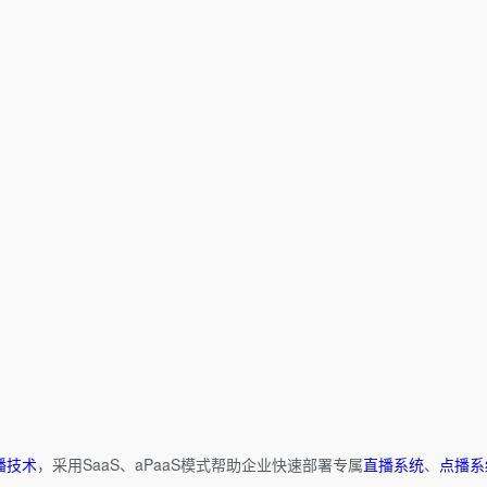
播技术
，采用SaaS、aPaaS模式帮助企业快速部署专属
直播系统
、
点播系