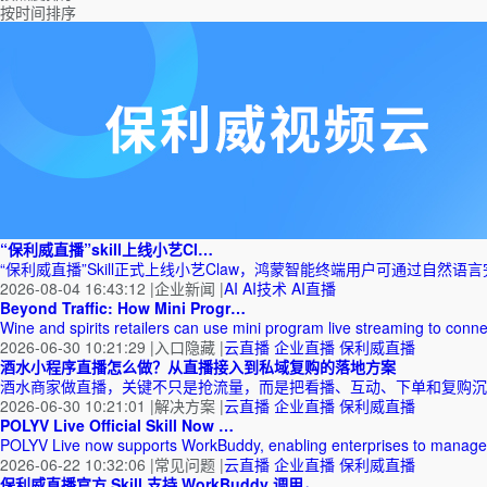
按时间排序
“保利威直播”skill上线小艺Cl…
“保利威直播”Skill正式上线小艺Claw，鸿蒙智能终端用户可通过自
2026-08-04 16:43:12
|
企业新闻
|
AI
AI技术
AI直播
Beyond Traffic: How Mini Progr…
Wine and spirits retailers can use mini program live streaming to connec
2026-06-30 10:21:29
|
入口隐藏
|
云直播
企业直播
保利威直播
酒水小程序直播怎么做？从直播接入到私域复购的落地方案
酒水商家做直播，关键不只是抢流量，而是把看播、互动、下单和复购沉
2026-06-30 10:21:01
|
解决方案
|
云直播
企业直播
保利威直播
POLYV Live Official Skill Now …
POLYV Live now supports WorkBuddy, enabling enterprises to manage 
2026-06-22 10:32:06
|
常见问题
|
云直播
企业直播
保利威直播
保利威直播官方 Skill 支持 WorkBuddy 调用，…