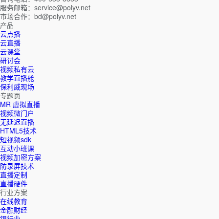
服务邮箱：service@polyv.net
市场合作：bd@polyv.net
产品
云点播
云直播
云课堂
研讨会
视频私有云
教学直播舱
保利威现场
专题页
MR 虚拟直播
视频微门户
无延迟直播
HTML5技术
短视频sdk
互动小班课
视频加密方案
防录屏技术
直播定制
直播硬件
行业方案
在线教育
金融财经
银行业