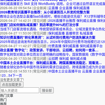
保利威直播官方 Skill 支持 WorkBuddy 调用，企业可通过自然
2026-06-22 09:54:54
|
企业新闻
|
云直播
企业直播
保利威直播
2026教育培训直播平台推荐：从小班课到百人并发的完整方案
教培企业在选型企直播SaaS系统时，哪些功能是优先级？ K12学科辅导类
2026-04-27 14:42:31
|
常见问题
|
2026直播平台推荐
保利威云直播
保利
连锁门店如何做私域直播？到店率提升90%的打法分享
当线下门店客流增长遇阻、传统营销获客成本高企、公域流量竞争白热化
2026-04-27 11:53:00
|
常见问题
|
保利威直播
直播带货
私域直播
知识付费直播的“转化率黑洞”：从试听到付费用户防流失解决方案
2025年硕远咨询发布的报告显示，2024年中国知识付费市场规模已达12
2026-04-27 11:42:27
|
常见问题
|
付费直播
保利威直播
保利威直播平台
政企直播“数字化”：政策宣讲、干部培训、云招聘，如何用一套系…
数字化转型对政企单位而言已是明确的战略指令。国家数据局《数字中国建设
2026-04-20 17:53:56
|
常见问题
|
云招聘
保利威
保利威点播
中国本土企业直播平台：保利威云直播，跨国直播推流稳定、观看流…
随着全球化协作与中国市场深耕的需求日益迫切，跨境直播已成为外企链
2026-02-03 14:53:13
|
常见问题
|
中国本土企业直播平台
云直播
企业直
1
2
3
...
54
下一页
没有更多文章了!
点击加载更多
热门文章
热门
推荐