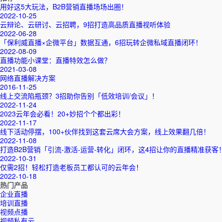
用好这5大玩法，B2B营销直播场场出圈！
2022-10-25
云辩论、云研讨、云招聘，9招打造高品质直播视听体验
2022-06-28
「保利威直播×企微平台」数据互通，6招玩转企微私域直播闭环！
2022-08-09
直播功能小课堂：直播特效怎么做？
2021-03-08
网络直播解决方案
2016-11-25
线上交流陷瓶颈？3招助你告别「低效培训/会议」！
2022-11-24
2023云年会必看！20+妙招个个都出彩！
2022-11-17
线下活动停摆，100+伙伴找到这套云席大会方案，线上效果翻几倍！
2022-11-08
打造B2B营销「引流-激活-运营-转化」闭环，这4招让你的直播精准获客
2022-10-31
仅需2招！轻松打造老板员工都认可的云年会！
2022-10-18
热门产品
企业直播
培训直播
视频点播
视频私有云