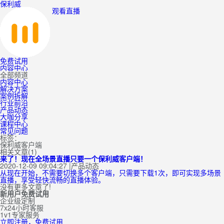
保利威
观看直播
免费试用
内容中心
全部频道
内容中心
解决方案
案例拆解
行业前沿
产品动态
大咖分享
课程中心
常见问题
标签：
保利威客户端
相关文章(1)
来了！现在全场景直播只要一个保利威客户端！
2020-12-09 09:04:27
|
产品动态
从现在开始，不需要切换多个客户端，只需要下载1次，即可实现多场景
直播，享受轻快流畅的直播体验。
没有更多文章了!
新用户免费试用
企业级定制
7x24小时客服
1v1专家服务
立即注册，免费试用