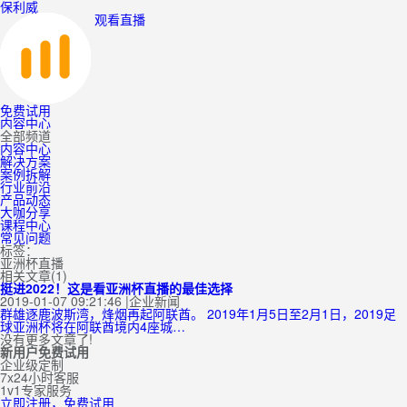
保利威
观看直播
免费试用
内容中心
全部频道
内容中心
解决方案
案例拆解
行业前沿
产品动态
大咖分享
课程中心
常见问题
标签：
亚洲杯直播
相关文章(1)
挺进2022！这是看亚洲杯直播的最佳选择
2019-01-07 09:21:46
|
企业新闻
群雄逐鹿波斯湾，烽烟再起阿联酋。 2019年1月5日至2月1日，2019足
球亚洲杯将在阿联酋境内4座城…
没有更多文章了!
新用户免费试用
企业级定制
7x24小时客服
1v1专家服务
立即注册，免费试用