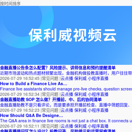
按时间排序
金融直播公告条怎么配置？风险提示、讲师信息和预约提醒清单
近期市场波动和热点题材频繁出现，金融机构做投教直播时，用户往往带
2026-07-29 16:52:45
|
常见问题
|
云点播
保利威
小程序直播
How to Build a Finance Live As…
Finance live assistants should manage pre-live checks, question scree
2026-07-29 16:52:34
|
常见问题
|
云点播
保利威
小程序直播
金融直播助教 SOP 怎么做？开播前、中、后的协同清单
金融直播助教不是只看评论，而是要承担开播前检查、直播中筛题回复、消
2026-07-29 16:52:23
|
常见问题
|
云点播
保利威
小程序直播
How Should Q&A Be Designe…
The Q&A area in finance live rooms is not just a chat box. It connects 
2026-07-29 16:52:11
|
常见问题
|
云点播
保利威
小程序直播
金融直播提问区怎么设计？投教问答、风险提示和运营留痕清单