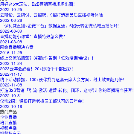
用好这5大玩法，B2B营销直播场场出圈！
2022-10-25
云辩论、云研讨、云招聘，9招打造高品质直播视听体验
2022-06-28
「保利威直播×企微平台」数据互通，6招玩转企微私域直播闭环！
2022-08-09
直播功能小课堂：直播特效怎么做？
2021-03-08
网络直播解决方案
2016-11-25
线上交流陷瓶颈？3招助你告别「低效培训/会议」！
2022-11-24
2023云年会必看！20+妙招个个都出彩！
2022-11-17
线下活动停摆，100+伙伴找到这套云席大会方案，线上效果翻几倍！
2022-11-08
打造B2B营销「引流-激活-运营-转化」闭环，这4招让你的直播精准获客
2022-10-31
仅需2招！轻松打造老板员工都认可的云年会！
2022-10-18
热门产品
企业直播
培训直播
视频点播
视频私有云