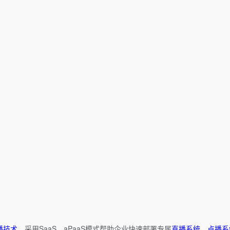
播技术
，采用SaaS、aPaaS模式帮助企业快速部署专属
直播系统
、
点播系