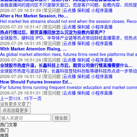
金融直播间的提问区不只是聊天窗口，而是客户问题、投教内容、风险提
2026-07-29 16:51:59
|
常见问题
|
云点播
保利威
小程序直播
After a Hot Market Session, Ho…
Hot market live streams should not end when the session closes. Reco
2026-07-29 16:51:47
|
常见问题
|
云点播
保利威
小程序直播
热点行情过后，期货直播回放怎么沉淀为投教内容资产？
全球股市、硬科技 IPO、半导体产业链等热点带动财经直播需求，但热
2026-07-29 16:51:35
|
常见问题
|
云点播
保利威
小程序直播
With Market Attention Rising, …
As global market attention rises, futures firms need live platforms tha
2026-07-29 16:51:24
|
常见问题
|
云点播
保利威
小程序直播
全球股市热度升温，长鑫科技上市后，期货公司做行情直播需要什么…
全球股市热度与波动并存，长鑫科技登陆科创板等硬科技热点进一步带动
2026-07-29 16:51:12
|
常见问题
|
云点播
保利威
小程序直播
How Should Futures Investor Ed…
For futures firms running frequent investor education and market co
2026-07-29 16:51:01
|
常见问题
|
云点播
保利威
小程序直播
上一页
1
2
3
...
15
下一页
没有更多文章了!
点击加载更多
热门文章
热门
推荐