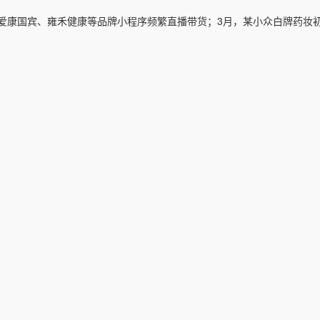
，爱康国宾、雍禾健康等品牌小程序频繁直播带货；3月，某小众白牌药妆