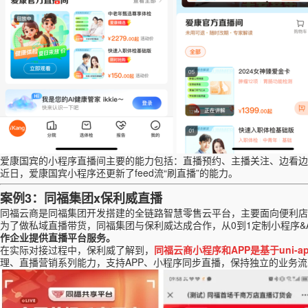
爱康国宾的小程序直播间主要的能力包括：
直播预约、
主播
关注
、
边看边
近日，爱康国宾小程序还更新了feed流“刷直播”的能力。
案例
3：
同福集团
x保利威直播
同福云商是同福集团开发搭建的全链路智慧零售云平台，主要面向便利店
为了做私域直播带货，同福集团与保利威达成合作，从
0到1定制小程序&
作企业提供直播平台服务。
在实际对接过程中，保利威了解到，
同福云商小程序和
APP
是基于
uni
理、直播营销系列能力，支持APP、小程序同步直播，保持独立的业务