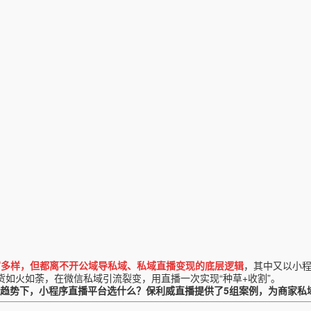
富多样，但都离不开公域导私域、私域直播变现的底层逻辑
，其中又以小
货如火如荼，在微信私域引流裂变，用直播一次实现
“种草+收割”
。
种趋势下，小程序直播平台选什么？
保利威直播提供了5组案例，为商家私