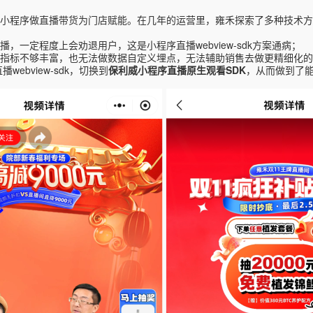
小程序做直播带货为门店赋能。在几年的运营里，雍禾
探索了多种技术方
播，一定程度上会劝退用户
，这是
小程序直播
webview-sdk方案通病
；
指标不够丰富，也无法做数据自定义埋点，无法辅助销售去做更精细化的
bview-sdk，切换到
保利威小程序直播原生观看
SDK
，从而做到了