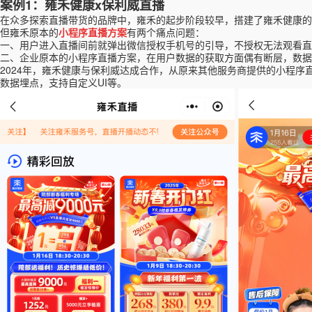
案例
1：
雍禾健康
x保利威直播
在众多探索直播带货的品牌中，雍
禾
的起步阶段较早，
搭建了雍禾健康的
但雍禾
原本的
小程序直播方案
有两个痛点问题：
一、
用户进入直播间前就弹出微信授权手机号的引导，不授权无法观看直
二、企业原本的小程序直播方案，在用户数据的获取方面偶有断层，数据
2024年，雍禾健康与保利威达成合作，从原来其他服务商提供的小程序直播we
数据埋点，支持自定义
UI等。