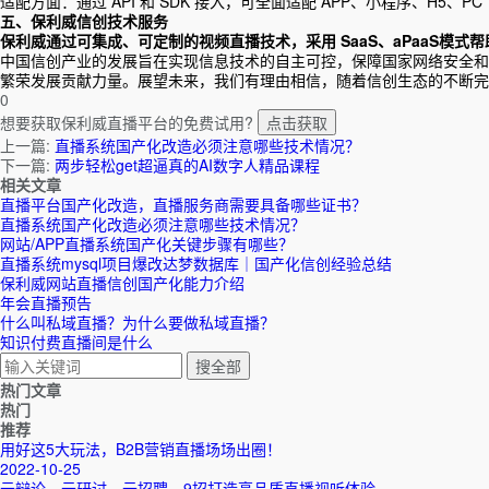
适配方面：通过 API 和 SDK 接入，可全面适配 APP、小程序、H5、
五、保利威信创技术服务
保利威通过可集成、可定制的视频直播技术，采用
SaaS、aPaaS
中国信创产业的发展旨在实现信息技术的自主可控，保障国家网络安全和
繁荣发展贡献力量。展望未来，我们有理由相信，随着信创生态的不断完
0
想要获取保利威直播平台的免费试用?
点击获取
上一篇:
直播系统国产化改造必须注意哪些技术情况？
下一篇:
两步轻松get超逼真的AI数字人精品课程
相关文章
直播平台国产化改造，直播服务商需要具备哪些证书？
直播系统国产化改造必须注意哪些技术情况？
网站/APP直播系统国产化关键步骤有哪些？
直播系统mysql项目爆改达梦数据库｜国产化信创经验总结
保利威网站直播信创国产化能力介绍
年会直播预告
什么叫私域直播？为什么要做私域直播？
知识付费直播间是什么
热门文章
热门
推荐
用好这5大玩法，B2B营销直播场场出圈！
2022-10-25
云辩论、云研讨、云招聘，9招打造高品质直播视听体验