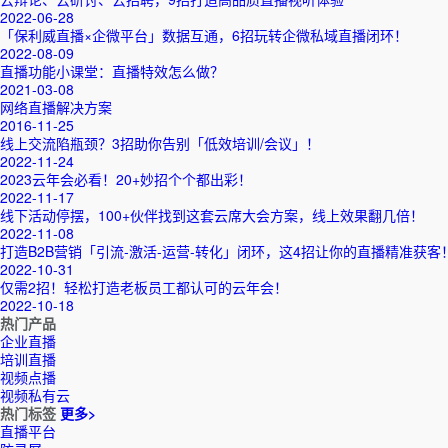
2022-06-28
「保利威直播×企微平台」数据互通，6招玩转企微私域直播闭环！
2022-08-09
直播功能小课堂：直播特效怎么做？
2021-03-08
网络直播解决方案
2016-11-25
线上交流陷瓶颈？3招助你告别「低效培训/会议」！
2022-11-24
2023云年会必看！20+妙招个个都出彩！
2022-11-17
线下活动停摆，100+伙伴找到这套云席大会方案，线上效果翻几倍！
2022-11-08
打造B2B营销「引流-激活-运营-转化」闭环，这4招让你的直播精准获客
2022-10-31
仅需2招！轻松打造老板员工都认可的云年会！
2022-10-18
热门产品
企业直播
培训直播
视频点播
视频私有云
热门标签
更多>
直播平台