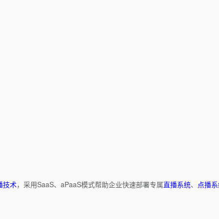
播技术
，采用SaaS、aPaaS模式帮助企业快速部署专属
直播系统
、
点播系