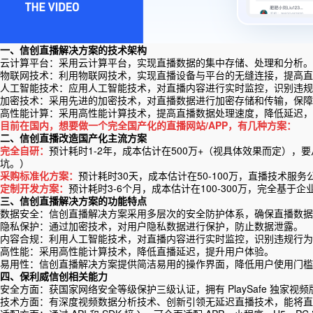
一、信创直播解决方案的技术架构
云计算平台：采用云计算平台，实现直播数据的集中存储、处理和分析。
物联网技术：利用物联网技术，实现直播设备与平台的无缝连接，提高直
人工智能技术：应用人工智能技术，对直播内容进行实时监控，识别违规
加密技术：采用先进的加密技术，对直播数据进行加密存储和传输，保障
高性能计算：采用高性能计算技术，提高直播数据处理速度，降低延迟，
目前在国内，想要做一个完全国产化的直播网站/APP，有几种方案：
二、信创直播改造国产化主流方案
完全自研：
预计耗时1-2年，成本估计在500万+（视具体效果而定），
坑。）
采购标准化方案：
预计耗时30天，成本估计在50-100万，直播技术服
定制开发方案：
预计耗时3-6个月，成本估计在100-300万，完全
三、信创直播解决方案的功能特点
数据安全：信创直播解决方案采用多层次的安全防护体系，确保直播数据
隐私保护：通过加密技术，对用户隐私数据进行保护，防止数据泄露。
内容合规：利用人工智能技术，对直播内容进行实时监控，识别违规行为
高性能：采用高性能计算技术，降低直播延迟，提升用户体验。
易用性：信创直播解决方案提供简洁易用的操作界面，降低用户使用门槛
四、
保利威信创相关能力
安全方面：获国家网络安全等级保护三级认证，拥有 PlaySafe 独家
技术方面：有深度视频数据分析技术、创新引领无延迟直播技术，能将直播