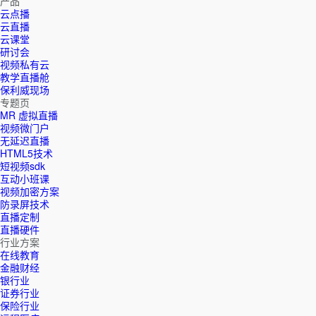
产品
云点播
云直播
云课堂
研讨会
视频私有云
教学直播舱
保利威现场
专题页
MR 虚拟直播
视频微门户
无延迟直播
HTML5技术
短视频sdk
互动小班课
视频加密方案
防录屏技术
直播定制
直播硬件
行业方案
在线教育
金融财经
银行业
证券行业
保险行业