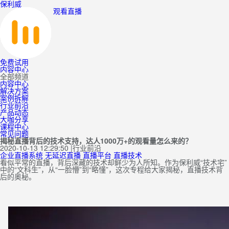
保利威
观看直播
免费试用
内容中心
全部频道
内容中心
解决方案
案例拆解
行业前沿
产品动态
大咖分享
课程中心
常见问题
揭秘直播背后的技术支持，达人1000万+的观看量怎么来的？
2020-10-13 12:29:50
|
行业前沿
企业直播系统
无延迟直播
直播平台
直播技术
看似平常的直播，背后深藏的技术却鲜少为人所知。作为保利威“技术宅”
中的“文科生”，从“一脸懵”到“略懂”，这次专程给大家揭秘，直播技术背
后的奥秘。