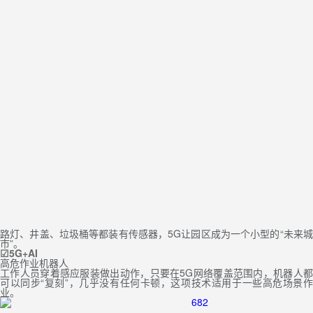
路灯、井盖、垃圾桶等都装有传感器，5G让园区成为一个小型的“未来城
市”。
☑5G+AI
高危作业机器人
工作人员穿着感应服装做出动作，只要在5G网络覆盖范围内，机器人都
可以同步“复刻”，几乎没有任何卡顿，这项技术适用于一些高危场景作
业。