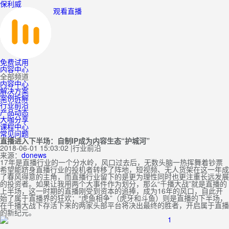
保利威
观看直播
免费试用
内容中心
全部频道
内容中心
解决方案
案例拆解
行业前沿
产品动态
大咖分享
课程中心
常见问题
直播进入下半场：自制IP成为内容生态“护城河”
2018-06-01 15:03:02
|
行业前沿
来源：
donews
17年是直播行业的一个分水岭，风口过去后，无数头脑一热挥舞着钞票
希望能跻身直播行业的投机者转移了阵地，短视频、无人货架在这一年成
了春风得意的主角，而直播行业留下的是更为理性同时也更注重长远发展
的投资者。如果让我用两个大事件作为划分，那么“千播大战”就是直播的
上半场，这一时期的直播刚受到资本的追捧，成为16年的风口，自此开
始了属于直播界的狂欢；“虎鱼相争”（虎牙和斗鱼）则是直播的下半场，
在千播大战下存活下来的两家头部平台将决出最终的胜者，开启属于直播
的新纪元。