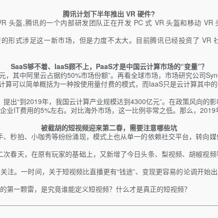
腾讯计划下半年推出 VR 硬件?
,腾讯的一个内部研发团队正在开发 PC 式 VR 头盔和移动 VR 头盔，PC
足这一新市场，但是力度不太大。目前腾讯已经投资了 VR 社交创业公司 Al
SaaS够不着、IaaS顾不上，PaaS才是中国云计算市场的“变量”？
中阿里云占据约50%市场份额”。再看全球市场，市场研究公司Synergy R
计算可以简单概括为一种按使用量付费的模式，而IaaS只是云计算其中的
》，提出“到2019年，我国云计算产业规模达到4300亿元”。在政策风向
IT费用的5%左右。对比海外市场，这一比例非常之低。那么，2019年
被截胡的短视频迎来第二春，需要注意哪些坑
快手、秒拍、小咖秀等纷纷涌现，模式上也从单一的依赖社交平台，转向
第二次春天，在原有玩家的基础上，又新增了今日头条、梨视频、胡椒视
关注。一时间，关于短视频比直播更有“钱途”、变现更容易的论调开始
的第一颗雷，是究竟谁能定义短视频？什么才是真正的短视频？