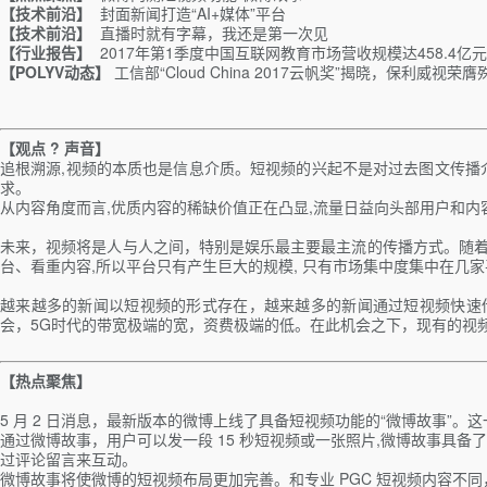
【技术前沿】
封面新闻打造“AI+媒体”平台
【技术前沿】
直播时就有字幕，我还是第一次见
【行业报告】
2017年第1季度中国互联网教育市场营收规模达458.4
【POLYV动态】
工信部“Cloud China 2017云帆奖”揭晓，保利威视荣膺
【观点
?
声音】
追根溯源,视频的本质也是信息介质。短视频的兴起不是对过去图文传播
求。
从内容角度而言,优质内容的稀缺价值正在凸显,流量日益向头部用户和内容
未来，视频将是人与人之间，特别是娱乐最主要最主流的传播方式。随着
台、看重内容,所以平台只有产生巨大的规模, 只有市场集中度集中在几
越来越多的新闻以短视频的形式存在，越来越多的新闻通过短视频快速传
会，5G时代的带宽极端的宽，资费极端的低。在此机会之下，现有的视
【热点聚焦】
5 月 2 日消息，最新版本的微博上线了具备短视频功能的“微博故事”
通过微博故事，用户可以发一段 15 秒短视频或一张照片,微博故事具备
过评论留言来互动。
微博故事将使微博的短视频布局更加完善。和专业 PGC 短视频内容不同