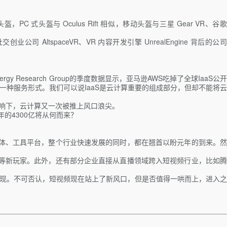
 式头盔与 Oculus Rift 相似，移动头盔与三星 Gear VR、谷歌
tspaceVR、VR 内容开发引擎 UnrealEngine 背后的公司
esearch Group的季度数据显示，亚马逊AWS吃掉了全球IaaS公开
一种服务形式。我们可以说IaaS是云计算重要的组成部分，但却不能将云
的影响下，云计算又一次被推上风口浪尖。
的4300亿将从何而来？
媒体、工具平台，整个行业快速发展的同时，都在翘首以盼元年的到来。然
频等新玩家。此外，还有部分企业直接从直播领域跨入短视频行业，比如腾
出现。不可否认，短视频现在站上了新风口，但是否值得一哄而上，进入之