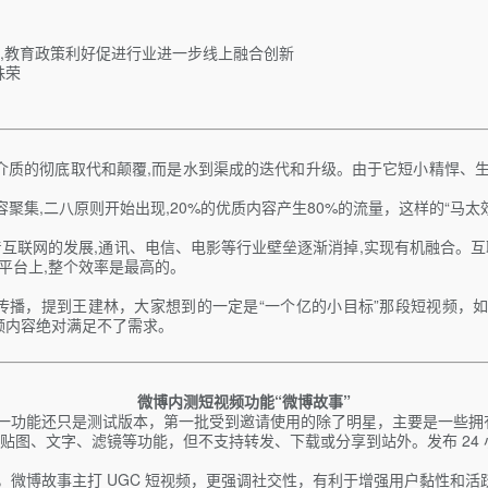
亿元,教育政策利好促进行业进一步线上融合创新
殊荣
介质的彻底取代和颠覆,而是水到渠成的迭代和升级。由于它短小精悍、生
聚集,二八原则开始出现,20%的优质内容产生80%的流量，这样的“马太
互联网的发展,通讯、电信、电影等行业壁垒逐渐消掉,实现有机融合。
家平台上,整个效率是最高的。
播，提到王建林，大家想到的一定是“一个亿的小目标”那段短视频，如
频内容绝对满足不了需求。
微博内测短视频功能“微博故事”
。这一功能还只是测试版本，第一批受到邀请使用的除了明星，主要是一些拥
了贴图、文字、滤镜等功能，但不支持转发、下载或分享到站外。发布 24
，微博故事主打 UGC 短视频，更强调社交性，有利于增强用户黏性和活