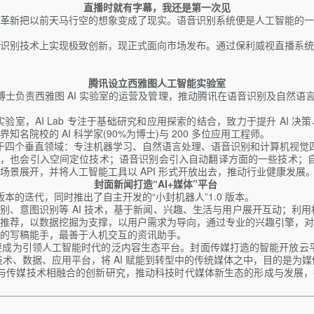
直播时就有字幕，我还是第一次见
革新把以前天马行空的想象变成了现实。语音识别系统便是人工智能的一
识别技术上实现极致创新，现正式面向市场发布。通过保利威视直播系统
腾讯设立西雅图人工智能实验室
博士负责西雅图 AI 实验室的运营及管理，推动腾讯在语音识别及自然语言
 AI 实验室，AI Lab 专注于基础研究和应用探索的结合，致力于提升 AI
知名院校的 AI 科学家(90%为博士)与 200 多位应用工程师。
基于四个垂直领域：专注机器学习、自然语言处理、语音识别和计算机视觉
R，也会引入空间定位技术；语音识别会引入自动翻译方面的一些技术；
景展开，并将人工智能工具以 API 形式开放出去，推动行业健康发展
封面新闻打造“
AI+
媒体”平台
0 版本的迭代，同时推出了自主开发的“小封机器人”1.0 版本。
别、意图识别等 AI 技术，基于新闻、兴趣、生活与用户展开互动；利
推荐，以数据挖掘为支撑，以用户需求为导向，通过专业的兴趣引擎，对
的写稿能手，最善于人机交互的资讯助手。
成为引领人工智能时代的泛内容生态平台。封面传媒打造的智能开放云平
术、数据、应用平台，将 AI 赋能到转型中的传统媒体之中，目的是为
与传媒技术相融合的创新研究，推动科技时代媒体新生态的形成与发展，探