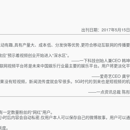
出刊日期：2017年5月15日
动有趣,具有产量大、成本低、分发快等优势,更符合移动互联网的传播要
效应”预示着视频创业开始进入“深水区”。
——一下科技创始人兼CEO 韩坤
互联网视频平台将是未来中国娱乐行业最主要的娱乐平台。用户将更淡化平
——爱奇艺CEO 龚宇
果没有短视频，新闻流传度就会窄很多。5G时代的到来也是短视频的机
——一点资讯总裁 陈彤
有一定数量粉丝的“网红”用户。
 小时后内容会自动私密,仅用户本人可以保存自己的微博故事，用户可以通
跃度。