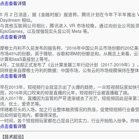
点击查看详情
5 月 2 日消息，据《金融时报》报道称，腾讯计划在今年下半年推出 VR 头盔
Daydream 相似。
与其他互联网公司相比，腾讯进入 VR 市场较晚，通过向创业公司投资的形式涉
EpicGames，以及增强现实头显公司 Meta 等。
点击查看详情
摩根士丹利不久前发布的报告称，“2016年中国公共云市场份额约20亿美元，其
市场45%的份额，高于微软、谷歌和IBM的份额总和。从概念上来看，云
计算和IaaS直接划上等号。
4月，工信部正式发布了《云计算发展三年行动计划（2017-2019年）
同样是来自摩根士丹利的数据：中国市场，公有云的市场规模保持在整体企业
点击查看详情
早在2013年，短视频行业就显示出了火爆的趋势，一众短视频玩家如
而，2016年风口吹来的却是直播的元年，短视频行业被直播截了胡。
进入2017年，直播因为监管的严苛逐渐褪去了光芒，短视频因此迎来
讯、优土、爱奇艺等。
伴随着巨头的入场，加之行业整体融资情况的热涨，促使短视频行业备受
后如何留在局内，都值得深思。
一时间，各个短视频玩家都在凸显自己的实力，行业开始陷入纷争。炸响
点击查看详情
【技术前沿】