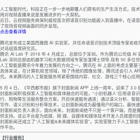
人工智能时代，科技正在一步一步地颠覆人们原有的生产生活方式，技术
用对视频直播来说是发展进步的一大契机。
近日，云视频服务商保利威视首次把语音识别功能嵌入到直播中，在语音
了现场音视频画面的同步呈现。
点击查看详情
腾讯宣布成立美国西雅图 AI 实验室，并任命语音识别技术顶级专家俞栋
对话组首席研究员。
腾讯 AI Lab 于 2016 年 4 月成立，总部位于深圳。作为腾讯公司级
Lab 深圳总部由机器学习和大数据领域专家张潼博士领导,现有 50 多位世界
人工智能是腾讯今年着力发展的方向之一。腾讯在 AI 上面的考虑主要
具体来说，在计算机视觉领域，除了传统的图像处理，腾讯还会引入 A
究。未来腾讯的人工智能服务将紧密围绕内容、社交、游戏三个核心应用场
5 月 4 日，《华西都市报》旗下封面新闻 APP 上线一周年，迎来了 3.
封面新闻积极探索人工智能和媒体融合的可能，“小封机器人”应用语音识
行、购物等生活服务整合方案，开启快速服务通道；通过语义分析、智能
写作、语义识别和分析等技术，让封面新闻成为最懂用户的端口，最快速
封面新闻负责人表示，面向未来，封面新闻绝不只是一个客户端，而是要
供支持。该云平台是为纸媒、网 媒、自媒体和媒体技术开发人员搭建的技
封面新闻还成立了“人工智能&未来媒体实验室”。实验室致力于人工智能
作平台。
【行业报告】