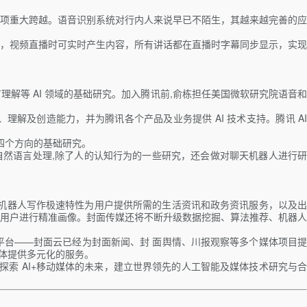
项重大跨越。语音识别系统对行内人来说早已不陌生，其越来越完善的应
，视频直播时可实时产生内容，所有讲话都在直播时字幕同步显示，实现
理解等 AI 领域的基础研究。加入腾讯前,俞栋担任美国微软研究院语音和
 决策、理解及创造能力，并为腾讯各个产品及业务提供 AI 技术支持。腾讯 AI
四个方向的基础研究。
自然语言处理,除了人的认知行为的一些研究，还会做对聊天机器人进行研
。
用机器人写作极速特性为用户提供所需的生活资讯和政务资讯服务，以及出
用户进行精准画像。封面传媒还将不断升级数据挖掘、算法推荐、机器人
台——封面云已经为封面新闻、封 面舆情、川报观察等多个媒体项目提
媒体提供多元化的服务。
索 AI+移动媒体的未来，建立世界领先的人工智能及媒体技术研究与合