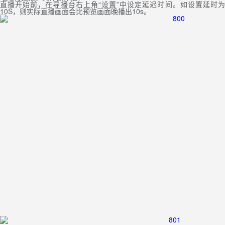
直播开始前，在导播台右上角“设置”中设定延迟时间。如设置延时为
10S，则实际直播画面会比预览画面晚播出10s。