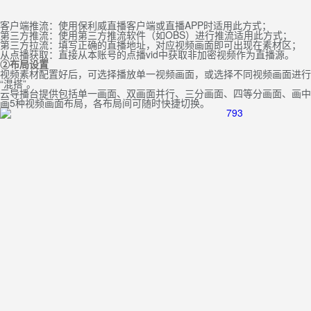
客户端推流：使用保利威直播客户端或直播APP时适用此方式；
第三方推流：使用第三方推流软件（如OBS）进行推流适用此方式；
第三方拉流：填写正确的直播地址，对应视频画面即可出现在素材区；
从点播获取：直接从本账号的点播vid中获取非加密视频作为直播源。
②
布局设置
视频素材配置好后，可选择播放单一视频画面，或选择不同视频画面进行
“混搭”。
云导播台提供包括单一画面、双画面并行、三分画面、四等分画面、画中
画5种视频画面布局，各布局间可随时快捷切换。