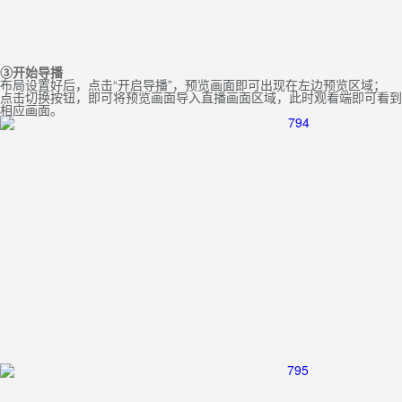
③开始导播
布局设置好后，点击“开启导播”，预览画面即可出现在左边预览区域；
点击切换按钮，即可将预览画面导入直播画面区域，此时观看端即可看到
相应画面。