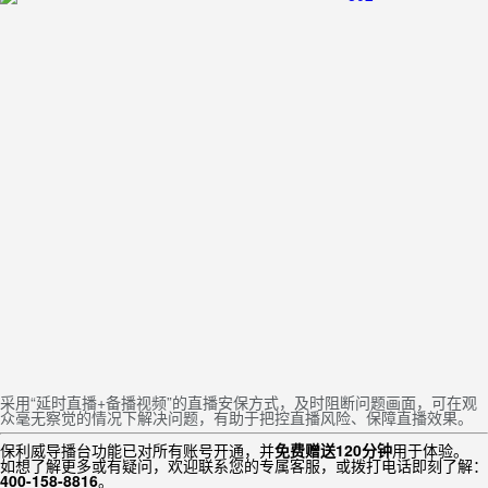
采用“延时直播+备播视频”的直播安保方式，及时阻断问题画面，可在观
众毫无察觉的情况下解决问题，有助于把控直播风险、保障直播效果。
保利威导播台功能已对所有账号开通，并
免费赠送120分钟
用于体验。
如想了解更多或有疑问，欢迎联系您的专属客服，或拨打电话即刻了解：
400-158-8816
。