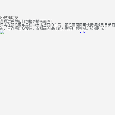
④
导播切换
直播过程中如何切换导播画面呢？
只需在预览区布局栏中点击想要的布局，预览画面即可快捷切换到目标画
面，再点击切换按钮，直播画面即可转为更换后的布局。如图所示：