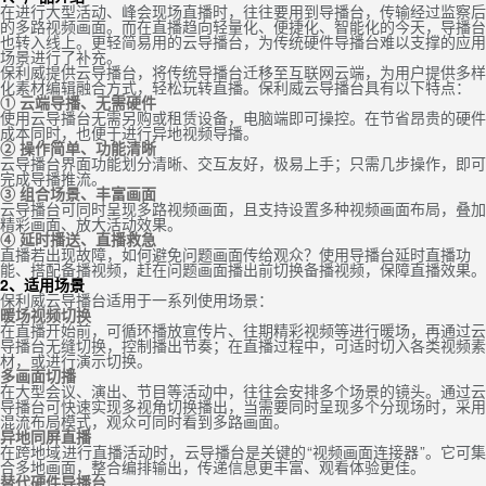
在进行大型活动、峰会现场直播时，往往要用到导播台，传输经过监察后
的多路视频画面。而在直播趋向轻量化、便捷化、智能化的今天，导播台
也转入线上。更轻简易用的云导播台，为传统硬件导播台难以支撑的应用
场景进行了补充。
保利威提供云导播台，将传统导播台迁移至互联网云端，为用户提供多样
化素材编辑融合方式，轻松玩转直播。保利威云导播台具有以下特点：
① 云端导播、无需硬件
使用云导播台无需另购或租赁设备，电脑端即可操控。在节省昂贵的硬件
成本同时，也便于进行异地视频导播。
② 操作简单、功能清晰
云导播台界面功能划分清晰、交互友好，极易上手；只需几步操作，即可
完成导播推流。
③ 组合场景、丰富画面
云导播台可同时呈现多路视频画面，且支持设置多种视频画面布局，叠加
精彩画面、放大活动效果。
④ 延时播送、直播救急
直播若出现故障，如何避免问题画面传给观众？使用导播台延时直播功
能、搭配备播视频，赶在问题画面播出前切换备播视频，保障直播效果。
2、适用场景
保利威云导播台适用于一系列使用场景：
暖场视频切换
在直播开始前，可循环播放宣传片、往期精彩视频等进行暖场，再通过云
导播台无缝切换，控制播出节奏；在直播过程中，可适时切入各类视频素
材，或进行演示切换。
多画面切播
在大型会议、演出、节目等活动中，往往会安排多个场景的镜头。通过云
导播台可快速实现多视角切换播出，当需要同时呈现多个分现场时，采用
混流布局模式，观众可同时看到多路画面。
异地同屏直播
在跨地域进行直播活动时，云导播台是关键的“视频画面连接器”。它可集
合多地画面，整合编排输出，传递信息更丰富、观看体验更佳。
替代硬件导播台