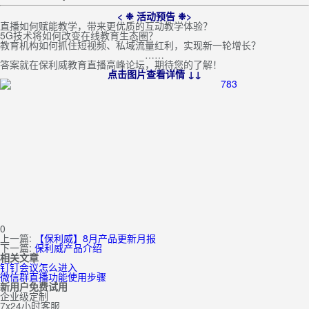
< ❉ 活动预告 ❉>
直播如何赋能教学，带来更优质的互动教学体验？
5G技术将如何改变在线教育生态圈？
教育机构如何抓住短视频、私域流量红利，实现新一轮增长？
……
答案就在保利威教育直播高峰论坛，期待您的了解！
点击图片查看详情 ↓↓
0
上一篇:
【保利威】8月产品更新月报
下一篇:
保利威产品介绍
相关文章
钉钉会议怎么进入
微信群直播功能使用步骤
新用户免费试用
企业级定制
7x24小时客服