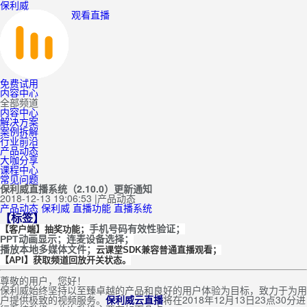
保利威
观看直播
免费试用
内容中心
全部频道
内容中心
解决方案
案例拆解
行业前沿
产品动态
大咖分享
课程中心
常见问题
保利威直播系统（2.10.0）更新通知
2018-12-13 19:06:53
|
产品动态
产品动态
保利威
直播功能
直播系统
【标签】
手机号码有效性验证；
【客户端】抽奖功能；
PPT动画显示；连麦设备选择；
播放本地多媒体文件；
云课堂SDK兼容普通直播观看；
【API】获取频道回放开关状态。
尊敬的用户，您好！
保利威始终坚持以至臻卓越的产品和良好的用户体验为目标，致力于为用
户提供极致的视频服务。
保利威云直播
将在2018年12月13日23点30分进