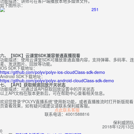
功能描述：讲师可在客户端播放本地多媒体文件。
如下图所示：
六、【SDK】云课堂SDK兼容普通直播观看
功能描述：使用云课堂SDK可播放普通直播内容，支持弹幕、多码率、连
麦、发送图片、回放等功能。
iOS SDK下载地址：
https://github.com/polyv/polyv-ios-cloudClass-sdk-demo
Android SDK下载地址：
https://github.com/polyv/polyv-android-cloudClass-sdk-demo
七
、【API】获取频道回放开关状态
功能描述：可通过该API获取回放设置中的开关状态
以上API文档在版本更新后，可在帮助中心查看相关信息。
欢迎您登录“POLYV直播系统”使用新功能，或者直播推流时打开新版观看
页查看效果，如有疑问或建议请联系保利威客服。
点此联系客服
联系电话：4001588816
保利威团队
2018年12月13日
0