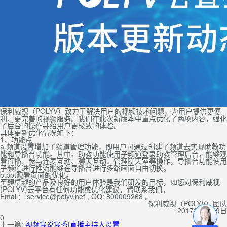
保利威视（POLYV）致力于解决用户的视频技术问题，为用户提供更便
利、更完善的视频服务。我们在此次新版本中重点优化了两项内容，强化
了后台的操作并给用户更极致的体验。
具体更新优化情况如下：
1、功能点
a.频道设置增加子频道管理功能，即用户可通过创建子频道去实现助教功
能和导播台功能。其中，助教功能使用子频道登录助教管理后台，能够观
看直播、参与连麦互动、聊天互动、管理聊天室等操作，导播台功能使用
子频道进行推流能够在导播台进行多路画面自由切换。
b.ppt观看页面的优化。
至臻卓越的产品及良好的用户体验是我们研发的目标，如您对保利威视
(POLYV)云平台有任何功能或优化建议，请联系我们。
Email： service@polyv.net , QQ: 800009268 。
保利威视（POLYV）团队
2017年3月29日
0
上一篇:
视频我说我秀|直播主持人设置