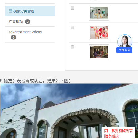
立即咨询
9.播放列表设置成功后，效果如下图：