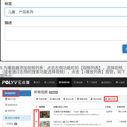
5.为播放器添加视频列表：点击左侧功能栏的【视频列表】，选择视频
（或者通过右侧的搜索功能选择视频），点击【+播放列表】按钮，如下
图所示：