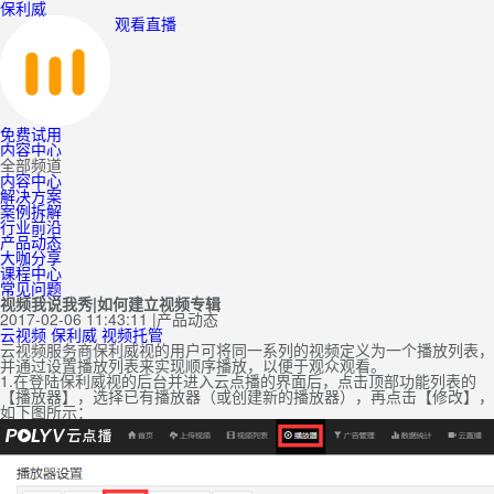
保利威
观看直播
免费试用
内容中心
全部频道
内容中心
解决方案
案例拆解
行业前沿
产品动态
大咖分享
课程中心
常见问题
视频我说我秀|如何建立视频专辑
2017-02-06 11:43:11
|
产品动态
云视频
保利威
视频托管
云视频服务商保利威视的用户可将同一系列的视频定义为一个播放列表，
并通过设置播放列表来实现顺序播放，以便于观众观看。
1.在登陆保利威视的后台并进入云点播的界面后，点击顶部功能列表的
【播放器】，选择已有播放器（或创建新的播放器），再点击【修改】，
如下图所示：