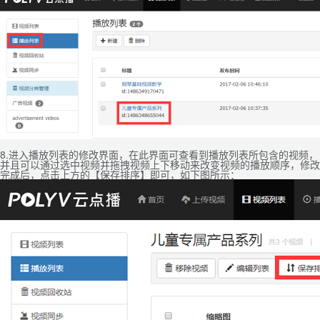
8.进入播放列表的修改界面，在此界面可查看到播放列表所包含的视频，
并且可以通过选中视频并拖拽视频上下移动来改变视频的播放顺序，修改
完成后，点击上方的【保存排序】即可，如下图所示：