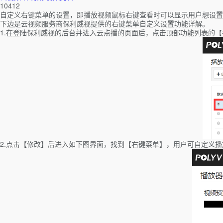
10412
自定义右键菜单的设置，即播放视频鼠标右键查看时可以显示用户想设置
下边是云视频服务商保利威视提供的右键菜单自定义设置功能详解。
1.在登陆保利威视的后台并进入云点播的页面后，点击顶部功能列表的
2.点击【修改】后进入如下图界面，找到【右键菜单】，用户可自定义