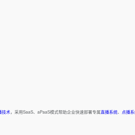
播技术
，采用SaaS、aPaaS模式帮助企业快速部署专属
直播系统
、
点播系