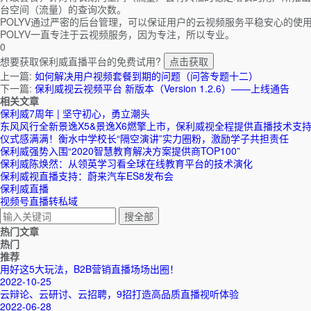
台空间（流量）的查询次数。
POLYV通过严密的后台管理，可以保证用户的云视频服务平稳安心的使
POLYV一直专注于云视频服务，因为专注，所以专业。
0
想要获取保利威直播平台的免费试用?
点击获取
上一篇:
如何解决用户视频套餐到期的问题（问答专题十二）
下一篇:
保利威视云视频平台 新版本（Version 1.2.6）——上线通告
相关文章
保利威7周年 | 坚守初心，勇立潮头
东风风行全新景逸X5&景逸X6燃擎上市，保利威视全程提供直播技术支
仪式感满满！衡水中学校长“隔空演讲”实力圈粉，激励学子共担责任
保利威强势入围“2020智慧教育解决方案提供商TOP100”
保利威陈焕然：从领英学习看全球在线教育平台的技术演化
保利威视直播支持：蔚来汽车ES8发布会
保利威直播
视频号直播转私域
热门文章
热门
推荐
用好这5大玩法，B2B营销直播场场出圈！
2022-10-25
云辩论、云研讨、云招聘，9招打造高品质直播视听体验
2022-06-28