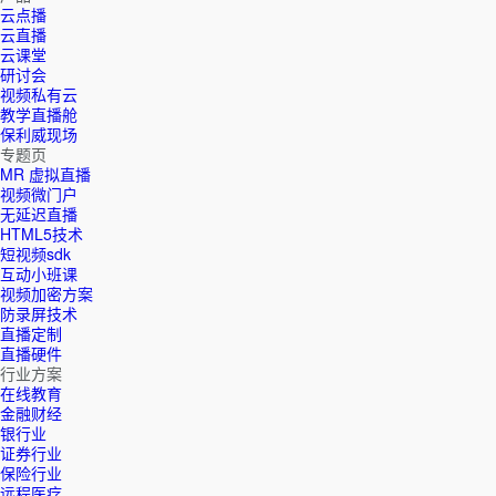
云点播
云直播
云课堂
研讨会
视频私有云
教学直播舱
保利威现场
专题页
MR 虚拟直播
视频微门户
无延迟直播
HTML5技术
短视频sdk
互动小班课
视频加密方案
防录屏技术
直播定制
直播硬件
行业方案
在线教育
金融财经
银行业
证券行业
保险行业
远程医疗