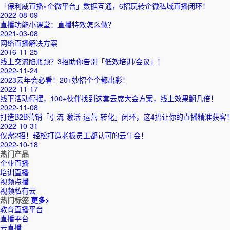
「保利威直播×企微平台」数据互通，6招玩转企微私域直播闭环！
2022-08-09
直播功能小课堂：直播特效怎么做？
2021-03-08
网络直播解决方案
2016-11-25
线上交流陷瓶颈？3招助你告别「低效培训/会议」！
2022-11-24
2023云年会必看！20+妙招个个都出彩！
2022-11-17
线下活动停摆，100+伙伴找到这套云席大会方案，线上效果翻几倍！
2022-11-08
打造B2B营销「引流-激活-运营-转化」闭环，这4招让你的直播精准获客
2022-10-31
仅需2招！轻松打造老板员工都认可的云年会！
2022-10-18
热门产品
企业直播
培训直播
视频点播
视频私有云
热门标签
更多>
教育直播平台
直播平台
云直播