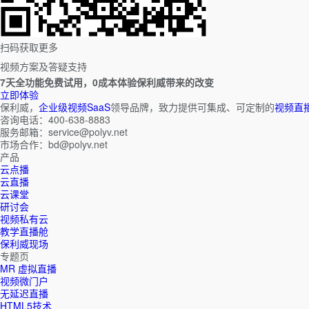
扫码获取更多
视频方案及答疑支持
7天全功能免费试用，0成本体验保利威带来的改变
立即体验
保利威，
企业级视频SaaS
领导品牌，致力提供可集成、可定制的
视频直
咨询电话：400-638-8883
服务邮箱：service@polyv.net
市场合作：bd@polyv.net
产品
云点播
云直播
云课堂
研讨会
视频私有云
教学直播舱
保利威现场
专题页
MR 虚拟直播
视频微门户
无延迟直播
HTML5技术