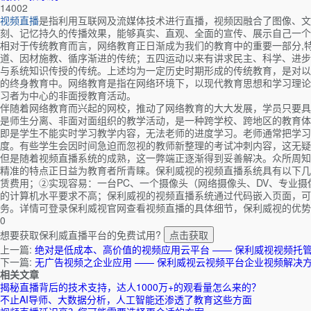
14002
视频直播
是指利用互联网及流媒体技术进行直播，视频因融合了图像、文
刻、记忆持久的传播效果，能够真实、直观、全面的宣传、展示自己一个
相对于传统教育而言，网络教育正日渐成为我们的教育中的重要一部分,
道、因材施教、循序渐进的传统；五四运动以来有讲求民主、科学、进步
与系统知识传授的传统。上述均为一定历史时期形成的传统教育，是对以
的终身教育中。网络教育是指在网络环境下，以现代教育思想和学习理论
习者为中心的非面授教育活动。
伴随着网络教育而兴起的网校，推动了网络教育的大大发展，学员只要具
是师生分离、非面对面组织的教学活动，是一种跨学校、跨地区的教育体
即是学生不能实时学习教学内容，无法老师的进度学习。老师通常把学习
度。有些学生会因时间急迫而忽视的教师新整理的考试冲刺内容，这无疑
但是随着视频直播系统的成熟，这一弊端正逐渐得到妥善解决。众所周知
精准的特点正日益为教育者所青睐。保利威视的视频直播系统具有以下几
赁费用；②实现容易：一台PC、一个摄像头（网络摄像头、DV、专业
的计算机水平要求不高；保利威视的视频直播系统通过代码嵌入页面，可
务。详情可登录保利威视官网查看视频直播的具体细节，保利威视的优势
0
想要获取保利威直播平台的免费试用?
点击获取
上一篇:
绝对是低成本、高价值的视频应用云平台 —— 保利威视视频托
下一篇:
无广告视频之企业应用 —— 保利威视云视频平台企业视频解决
相关文章
揭秘直播背后的技术支持，达人1000万+的观看量怎么来的？
不止AI导师、大数据分析，人工智能还渗透了教育这些方面