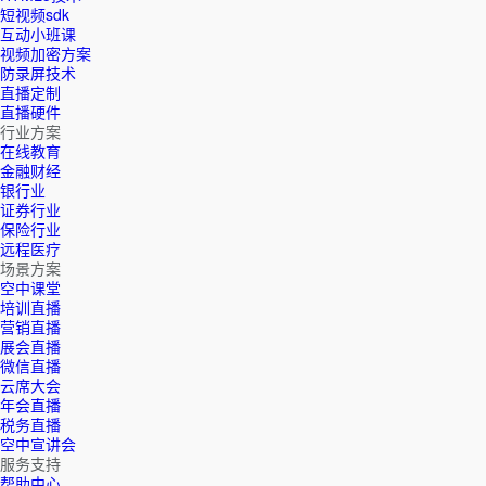
短视频sdk
互动小班课
视频加密方案
防录屏技术
直播定制
直播硬件
行业方案
在线教育
金融财经
银行业
证券行业
保险行业
远程医疗
场景方案
空中课堂
培训直播
营销直播
展会直播
微信直播
云席大会
年会直播
税务直播
空中宣讲会
服务支持
帮助中心