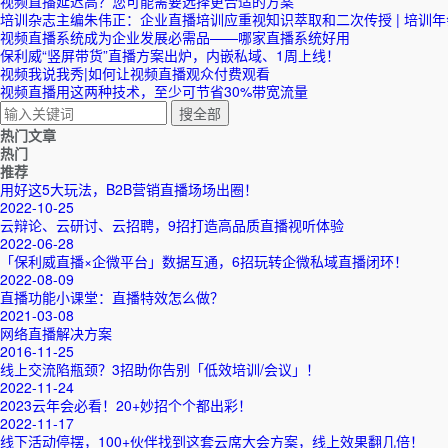
视频直播延迟高？您可能需要选择更合适的方案
培训杂志主编朱伟正：企业直播培训应重视知识萃取和二次传授 | 培训年
视频直播系统成为企业发展必需品——哪家直播系统好用
保利威“竖屏带货”直播方案出炉，内嵌私域、1周上线！
视频我说我秀|如何让视频直播观众付费观看
视频直播用这两种技术，至少可节省30%带宽流量
热门文章
热门
推荐
用好这5大玩法，B2B营销直播场场出圈！
2022-10-25
云辩论、云研讨、云招聘，9招打造高品质直播视听体验
2022-06-28
「保利威直播×企微平台」数据互通，6招玩转企微私域直播闭环！
2022-08-09
直播功能小课堂：直播特效怎么做？
2021-03-08
网络直播解决方案
2016-11-25
线上交流陷瓶颈？3招助你告别「低效培训/会议」！
2022-11-24
2023云年会必看！20+妙招个个都出彩！
2022-11-17
线下活动停摆，100+伙伴找到这套云席大会方案，线上效果翻几倍！