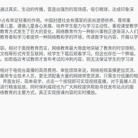
通过真实、生动的传播，营造出强烈的现场感，吸引眼球，达成印象深
中占有举足轻重的作用。中国封建社会有儒家的崇尚道德修养、尊师重
重儿童、遵循儿童身心发展、培养学生能力与学习主动性，重视课堂教学
教育方式发生了巨大的变化，网络教育作为一种新兴事物正逐渐深入人们
教育者和学习者提供一种网络教和学的环境，传递数字化内容，开展以学
容。相对于面授教育而言，网络教育最大限度地突破了教育的时空限制，
文档等形式传至互联网，经学生下载后观看学习。但这也存在一个弊端，
。如若临近考试教师才发布考试的冲刺内容，则无法保证学生的学习进
相对于电视台直播的高昂费用、审批烦琐来说，网络视频直播更加灵活、
雇用专业技术人员，更无须配备大量的网络带宽资源，只需支付低廉的租
单：界面友好，简单易学，点击一个按钮即可实现视频直播，对于直播人员
进行精准投放，同时保利威视也为广大网校提供帮助寻找发布站点的服
络教育的主要方式，真正实现授课内容的实时播放。