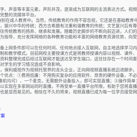
字、声音等丰富元素，声形并茂，逐渐成为互联网的主流表达方式。视频
完整的流媒体平台。
特别在成人教育中。当然，传统教育的作用不容忽视，它还是在基础教育
，振兴中华的传统；西方古希腊有注重和谐教育的传统；文艺复兴后有尊
往传统教育的扬弃、继承和发展。随着历史脚步的不断向前迈进，人们的
为指导，充分发挥网络的各种教育功能和丰富的网络教育资源优势，向受
备上网条件即可以在任何时间、任何地点接入互联网，自主地选择学习内
制和教学模式。目前网校主要授课方式是将教师授课内容以视频、课件、
资料整理完成后经过互联网才能送达至学生端口，这往往存在一个时间差
对学生的学习情况造成不良影响。
，保利威视作为视频托管界的龙头企业，正向网视频直播系统迈进脚步。
个优点：①费用低廉：不用购买复杂的应用软件、昂贵的硬件设备，不必
摄像机均可）、一个麦克，无需额外设备投入，即可实现直播；③操作简
以实现在多家网站同时直播，不再受单一直播平台所限，有助于您将直播
也是显而易见的。相信在不久的将来，视频直播已成为每一位学员接受网
管
方案