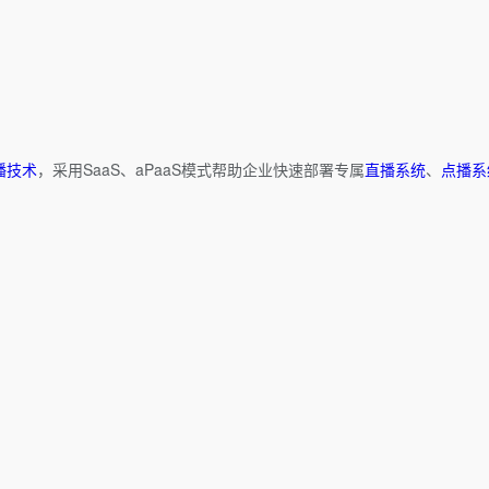
播技术
，采用SaaS、aPaaS模式帮助企业快速部署专属
直播系统
、
点播系