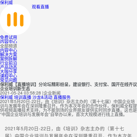
保利威
观看直播
免费试用
内容中心
全部频道
内容中心
解决方案
案例拆解
行业前沿
产品动态
大咖分享
课程中心
常见问题
保利威【直播培训】分论坛精彩纷呈，建设银行、支付宝、国开在线齐议
企业培训新生态
2021-05-24 03:58:28
|
企业新闻
保利威
培训直播
沙龙&活动
直播服务
2021年5月20日-22日，由《培训》杂志主办的（第十七届）中国企业培
训与发展年会在深圳隆重召开。作为本次年会的合作伙伴，保利威全程提
供视频直播技术支持，为不能到场的业界朋友提供实时同步直播，这也是
“中国企业培训与发展年会”自举办以来，首次大规模进行线上直播。
2021年5月20日-22日，由《培训》杂志主办的（第十七
届）中国企业培训与发展年会在深圳隆重召开。作为本次年