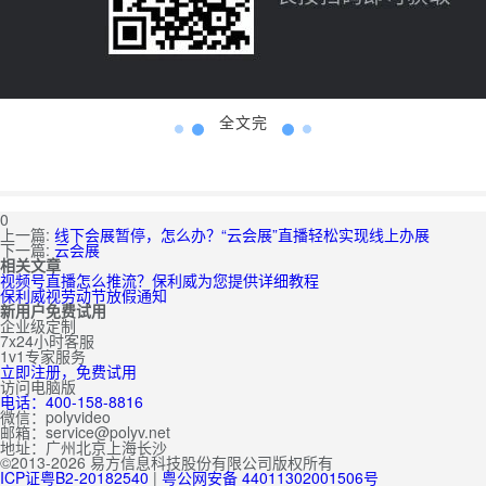
全文完
0
上一篇:
线下会展暂停，怎么办？“云会展”直播轻松实现线上办展
下一篇:
云会展
相关文章
视频号直播怎么推流？保利威为您提供详细教程
保利威视劳动节放假通知
新用户免费试用
企业级定制
7x24小时客服
1v1专家服务
立即注册，免费试用
访问电脑版
电话：400-158-8816
微信：polyvideo
邮箱：service@polyv.net
地址：
广州
北京
上海
长沙
©2013-2026 易方信息科技股份有限公司版权所有
ICP证粤B2-20182540
|
粤公网安备 44011302001506号