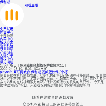
保利威
观看直播
免费试用
内容中心
全部频道
内容中心
解决方案
案例拆解
行业前沿
产品动态
大咖分享
课程中心
常见问题
知识产权日丨保利威视频版权保护秘籍大公开
2020-04-26 10:15:23
|
解决方案
playsafe
互联网教育
保利威
视频版权保护体系
随着在线教育的蓬勃发展，众多机构都将自己的课程转移到线上，但其信
息内容生态的问题、尤其是盗版问题，也越来越严重。，保利威作为专注
教育培训的在线视频服务商深知保护视频版权对机构的重要性。 今天是
第20届知识产权日，来看看保利威是如何帮你保护视频版权的
随着在线教育的蓬勃发展
众多机构都将自己的课程转移到线上