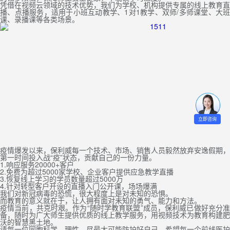
凭借在视频云领域的技术优势，我们为学校、机构提供专属的线上教育直
播、点播服务，适用于小班互动教学、1对1教学、双师/多师课堂、大班
课、录播课等各类场景。
立即咨询
疫情爆发以来，保利威每一个技术、市场、销售人员毅然放弃安逸假期，
第一时间投入战“疫”状态，贡献自己的一份力量。
1.响应服务20000+客户
2.免费为超过5000家学校、企业客户提供应急教学直播
3.恢复线上学习的学员数量超过5000万
4.针对转型客户开设的直播入门公开课，场场爆满
我们对新冠病毒的恐慌，很大程度上是对未知的恐惧。
而教育的意义就在于，让人拥有面对未知的勇气、能力和方法。
疫情当前，共克时艰。作为“随时学教育联盟”成员，保利威已做好充分准
备，随时为广大师生提供优质的线上教学服务，用视频技术为教育构建肥
沃的智慧黑土地。
请每一位同胞科学、理性，尽最大可能防护好自己，希望每一个前线医护