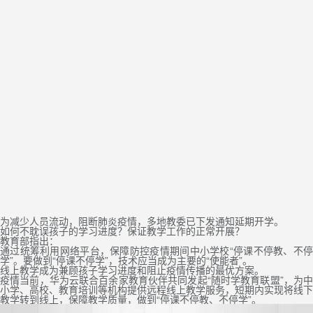
为减少人员流动，阻断肺炎疫情，多地教委已下发通知延期开学。
如何不耽误孩子的学习进度？保证教学工作的正常开展？
教育部指出：
通过统筹利用网络平台，保障防控疫情期间中小学校“停课不停教、不停
学”。要做到“停课不停学”，技术应当成为主要的“使能者”。
线上教学成为兼顾孩子学习进度和阻止疫情传播的最优方案。
疫情当前，华为云联合百余家教育伙伴共同发起“随时学教育联盟”，为中
小学、高校、教育培训等机构提供远程线上教学服务，短期内实现将线下
教学转到线上，保障教学质量，做到“停课不停教、不停学”。