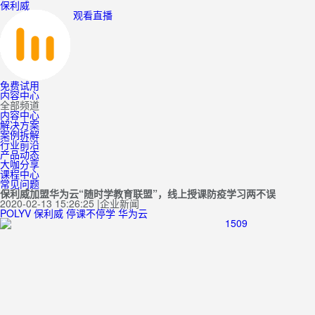
保利威
观看直播
免费试用
内容中心
全部频道
内容中心
解决方案
案例拆解
行业前沿
产品动态
大咖分享
课程中心
常见问题
保利威加盟华为云“随时学教育联盟”，线上授课防疫学习两不误
2020-02-13 15:26:25
|
企业新闻
POLYV
保利威
停课不停学
华为云