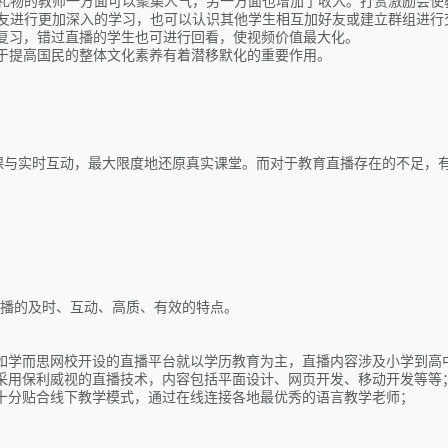
礼物的教师一方面可以聚集人气，另一方面也增加了收入。打赏激励会使
友进行更加深入的学习，也可以认识其他学生相互加好友或建立群组进行
复习，错过直播的学生也可进行回看，使视频价值最大化。
于提高国民的整体文化素养有着潜移默化的重要作用。
授课与实时互动，最大限度地还原真实课堂。而对于教育直播存在的不足，
直播的及时、互动、高质、有效的特点。
如学而思网校开设的直播平台就以学历教育为主，直播内容涉及小学到高
采用保利威视的直播技术，内容包括平面设计、网页开发、移动开发等等
十分贴合线下教学模式，通过在线连接各地最优秀的语言教学老师；