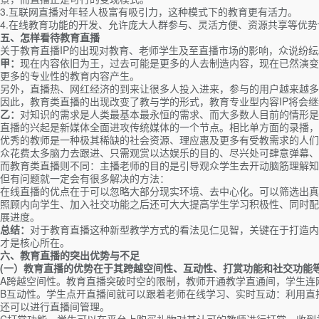
3.互联网直播对年轻人极富有吸引力，这种模式下的教育更有活力。
4.在线教育功能的开发、允许庞大人群参与、灵活方便、资源共享等优
五、怎样看待教育直播
关于教育直播IP的出现对教育、老师学生及至直播市场的影响，众说纷
甲：
现在内容依旧为王，过去可能是更多的人去制造内容，现在已然演变
更多的专业性的教育内容产生。
另外，直播热、网红经济的到来让很多人投入进来，参与的用户越来越多
因此，教育类直播的出现改变了教与学的形式，教育专业型内容IP将会
乙：
对知识的需求是人类最基本最永恒的需求、而大多数人目前的情形是
直播的兴起是新媒体全面进攻传统媒体的一个节点。相比单方面的录播，
优秀的教师是一种极其稀缺的社会资源、理应惠及更多有受教需求的人们
众花费太多脑力去跟进、只需观赏以达娱乐的目的、尽兴处可肆意弹幕、
而教育类直播则不同：主播老师的目的是引导观众学生去开动脑筋理解知
但有问题就一定会有很多解决的方法：
在线直播的优点在于可以忽略大部分现实环境、去中心化。可以筛选出真
照顾内向学生、加入社交功能之后还可大大提高学生学习积极性、同时配
展进度。
总结：
对于教育直播这种新型教学方式的看法见仁见智，关键在于打造内
才是核心所在。
六、教育直播的突出优势与不足
(一）
教育直播的优势在于其跨越空间性、互动性、打赏功能和社交功能
A跨越空间性。教育直播突破时空的限制，教师开通教学直通间，学生连
B互动性。学生点开直播间就可以跟着老师在线学习、实时互动：利用直
还可以进行直播间管理。