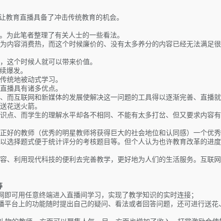
势让教育直播具备了冲击传统教育的机会。
纭。为此笔者整理了有关人士的一些看法。
为内容消费热，而这个时候廉价的、没有太多养分的内容已经无法满足
，这个时候人就可以带来价值。
继续爆发。
传统地被动式学习。
直播具有诸多优点。
、而互联网和新媒体的发展使解决这一问题的工具得以逐渐完善、直播就
送花送火箭。
识点、而学生的理解水平却各不相同、不能有太多打岔、但又要求内容有
正好的教师（优秀的明星教师将获得巨大的社会地位和认同感）一个优秀
以选择题式便于统计评分的考核题目等。但个人认为也许教育改革的进度
容、利用现代科技的便利去完善教学，更好地为人们的生活服务。互联网
等
网即可用任意终端进入直播间学习，实现了教学知识的实时连接；
播平台上的功能随时提出自己的疑问、看法或者回答问题，还可进行送花