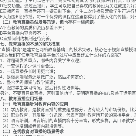
C打赏功能。学生可以在平台上购买礼物对其认可的教师进行打赏，收到
D社交功能。通过直播间，学生可以把自己喜欢的教师设为关注或加为好
E录播回看。直播后还可一键录制下来，产生二次传播及营收学生可进行
F大范围知识传播。每一个优秀的课程在这里都得到了最大化的传播，对
（二）教育直播虽然发展迅速，但也存在一些问题。
A平台教师的素质和资历参差不齐；
B平台直播内容良莠不一；
C直播间制约机制还待完善。
七、教育直播的不足的解决措施
“直播+教育”是建立在网络教育基础上的技术突破，核心在于视频直播
那么我们在使用教育直播平台的过程中应当建立什么样的方案呢？
1、课程研发着重点，哪些内容受学生欢迎；
2、一套课程多少课时更合适；
3、一场直播多长时间更合适；
4、是做高端服务还是做广泛，然后如何定价；
5、整合优秀师资与教学资源；
6、跟踪学生学习情况，然后针对性培训等。
另外，不要盲目做直播，否则事倍功半，要明确直播的核心及善于运用
八、教育直播应用场景
（一）教育直播针对教育内容的应用
（1）学历教育，是教育直播的重要组成部分，占有较大的市场份额。比
（2）职业教育，其发展十分迅速，代表有邢帅教育所开设的直播平台，
（3）语言培训，语言培训的直播内容十分丰富，形式多样，其口语教学
（4）其他培训如老师内部培训等。
（二）在线教育对直播的场景需求