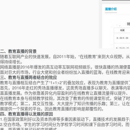
二、教育直播的背景
随着互联网产业的快速发展，自2011年始，“在线教育”来到大众视野。
得持续增长。
网络直播是2016年爆发的高互动率互联网视频娱乐，很快直播的热潮
面对巨大的市场，行业大佬和创业者纷纷加入直播的蓝海，在线教育迎来
三、
教育与直播两者结合的效应
教育与直播相互结合产生了“1+1>2”的叠加效应，表现为教育为直播
首先，2016年走红的秀场直播爆发，这类秀场直播多以聊天、表演等
直直播发展。作为依靠差异化内容盈利的在线教育让直播流量得以提升、
在线教育本身与视频教学挂钩，其改变了教育的传统课堂形式，突破了时
教学模式；第二，其交互性强、大大提升了知识传播的乐趣；第三，让在
展提供一个探索的平台。因此教育直播的影响是颠覆性的。
四、教育直播得以发展的原因
1.在国家政策利好以及资本热捧等多重因素驱动下，直播技术的发展趋于
2.空白市场。学生的学习时间分为学校学习时间和课下自由学习时间，而
景，而直播正是可行的变现模式。