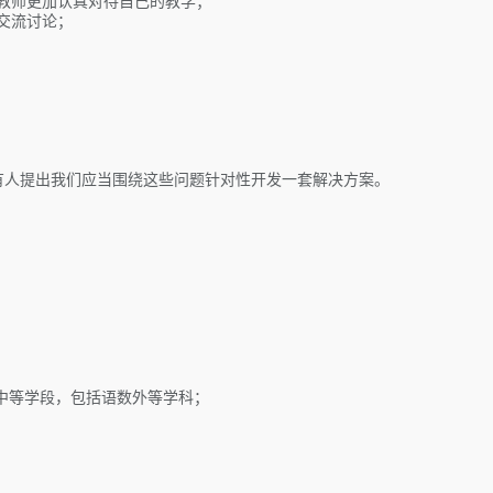
教师更加认真对待自己的教学；
交流讨论；
有人提出我们应当围绕这些问题针对性开发一套解决方案。
中等学段，包括语数外等学科；
；