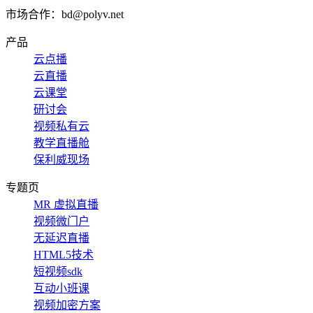
市场合作：bd@polyv.net
产品
云点播
云直播
云课堂
研讨会
视频私有云
教学直播舱
保利威现场
专题页
MR 虚拟直播
视频微门户
无延迟直播
HTML5技术
短视频sdk
互动小班课
视频加密方案