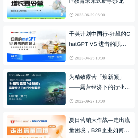
I+教育未来式研学沙龙
2023-06-29 06:00
千英计划中国行-狂飙的C
hatGPT VS 进击的职场
人
2023-04-25 10:30
为精致露营「焕新颜」
——露营经济下的行业新
趋势
2022-09-27 10:00
夏日营销大作战—走出流
量困境，B2B企业如何借