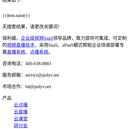
结果如下：
{{item.name}}
无搜索结果，请更改关键词！
保利威，
企业级视频SaaS
领导品牌，致力提供可集成、可定制
的
视频直播技术
，采用SaaS、aPaaS模式帮助企业快速部署专
属
直播系统
、
点播系统
。
咨询电话：400-638-8883
服务邮箱：service@polyv.net
市场合作：bd@polyv.net
产品
云点播
云直播
云课堂
研讨会