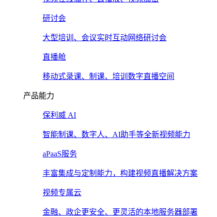
研讨会
大型培训、会议实时互动网络研讨会
直播舱
移动式录课、制课、培训数字直播空间
产品能力
保利威 AI
智能制课、数字人、AI助手等全新视频能力
aPaaS服务
丰富集成与定制能力，构建视频直播解决方案
视频专属云
金融、政企更安全、更灵活的本地服务器部署