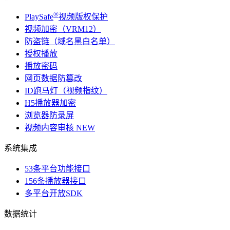
®
PlaySafe
视频版权保护
视频加密（VRM12）
防盗链（域名黑白名单）
授权播放
播放密码
网页数据防篡改
ID跑马灯（视频指纹）
H5播放器加密
浏览器防录屏
视频内容审核
NEW
系统集成
53条平台功能接口
156条播放器接口
多平台开放SDK
数据统计