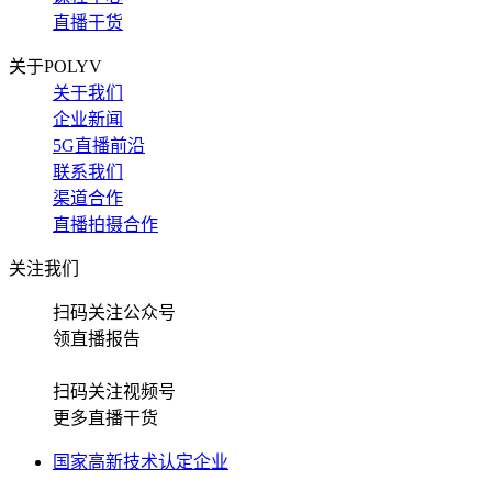
直播干货
关于POLYV
关于我们
企业新闻
5G直播前沿
联系我们
渠道合作
直播拍摄合作
关注我们
扫码关注公众号
领直播报告
扫码关注视频号
更多直播干货
国家高新技术认定企业