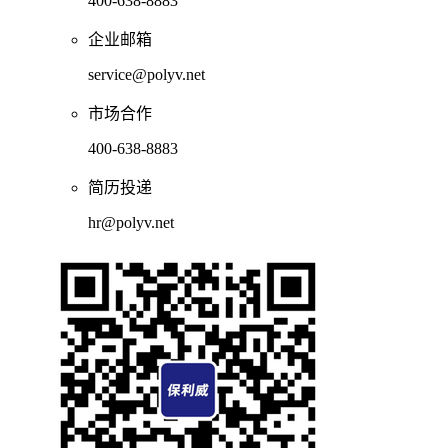
400-638-8883
企业邮箱
service@polyv.net
市场合作
400-638-8883
简历投递
hr@polyv.net