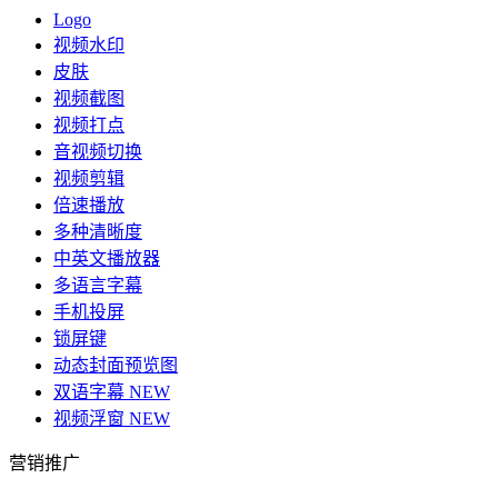
Logo
视频水印
皮肤
视频截图
视频打点
音视频切换
视频剪辑
倍速播放
多种清晰度
中英文播放器
多语言字幕
手机投屏
锁屏键
动态封面预览图
双语字幕
NEW
视频浮窗
NEW
营销推广