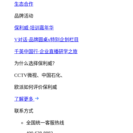
生态合作
品牌活动
保利威·培训嘉年华
V对话·品牌圆桌x特别企划栏目
千英中国行·企业直播研学之旅
为什么选择保利威？
CCTV微视、中国石化、
欧派如何评价保利威
了解更多
联系方式
全国统一客服热线