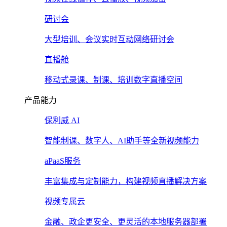
研讨会
大型培训、会议实时互动网络研讨会
直播舱
移动式录课、制课、培训数字直播空间
产品能力
保利威 AI
智能制课、数字人、AI助手等全新视频能力
aPaaS服务
丰富集成与定制能力，构建视频直播解决方案
视频专属云
金融、政企更安全、更灵活的本地服务器部署