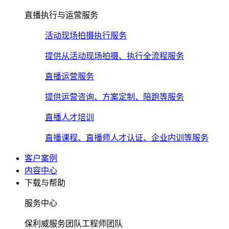
直播执行与运营服务
活动现场拍摄执行服务
提供从活动现场拍摄、执行全流程服务
直播运营服务
提供运营咨询、方案定制、陪跑等服务
直播人才培训
直播课程、直播师人才认证、企业内训等服务
客户案例
内容中心
下载与帮助
服务中心
保利威服务团队工程师团队