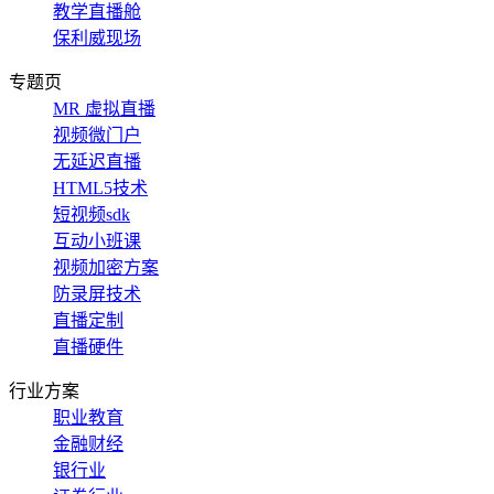
教学直播舱
保利威现场
专题页
MR 虚拟直播
视频微门户
无延迟直播
HTML5技术
短视频sdk
互动小班课
视频加密方案
防录屏技术
直播定制
直播硬件
行业方案
职业教育
金融财经
银行业