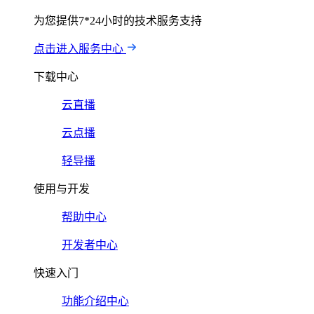
为您提供7*24小时的技术服务支持
点击进入服务中心
下载中心
云直播
云点播
轻导播
使用与开发
帮助中心
开发者中心
快速入门
功能介绍中心