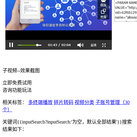
子视频--效果截图
立即免费试用
咨询功能玩法
相关标签：
多终端播放
碎片转码
视频分类
子账号管理（30
个）
关键词
{{inputSearch?inputSearch:'为空，默认全部结果'}}
搜索
结果如下：