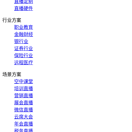
直播定制
直播硬件
行业方案
职业教育
金融财经
银行业
证券行业
保险行业
远程医疗
场景方案
空中课堂
培训直播
营销直播
展会直播
微信直播
云席大会
年会直播
税务直播