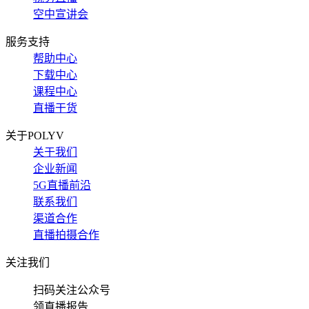
空中宣讲会
服务支持
帮助中心
下载中心
课程中心
直播干货
关于POLYV
关于我们
企业新闻
5G直播前沿
联系我们
渠道合作
直播拍摄合作
关注我们
扫码关注公众号
领直播报告