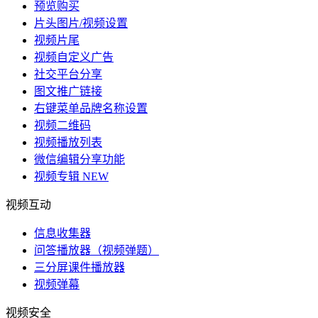
预览购买
片头图片/视频设置
视频片尾
视频自定义广告
社交平台分享
图文推广链接
右键菜单品牌名称设置
视频二维码
视频播放列表
微信编辑分享功能
视频专辑
NEW
视频互动
信息收集器
问答播放器（视频弹题）
三分屏课件播放器
视频弹幕
视频安全