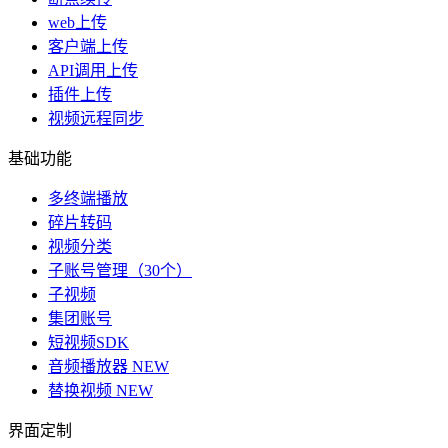
web上传
客户端上传
API调用上传
插件上传
视频远程同步
基础功能
多终端播放
碎片转码
视频分类
子账号管理（30个）
子视频
集团账号
短视频SDK
音频播放器
NEW
替换视频
NEW
界面定制