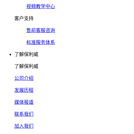
视频教学中心
客户支持
售前客服咨询
标准服务体系
了解保利威
了解保利威
公司介绍
发展历程
媒体报道
联系我们
加入我们