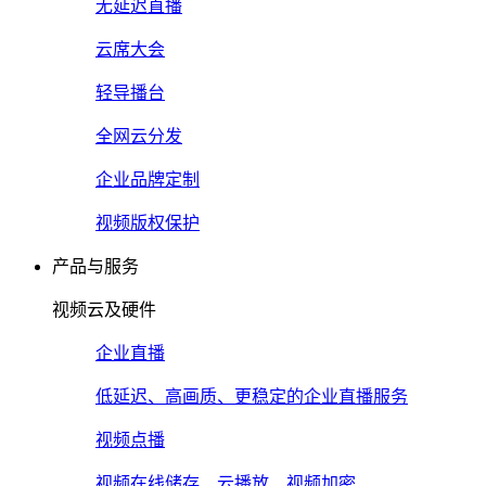
无延迟直播
云席大会
轻导播台
全网云分发
企业品牌定制
视频版权保护
产品与服务
视频云及硬件
企业直播
低延迟、高画质、更稳定的企业直播服务
视频点播
视频在线储存、云播放、视频加密