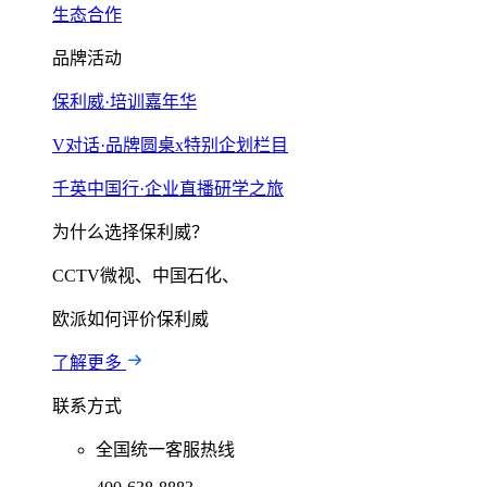
生态合作
品牌活动
保利威·培训嘉年华
V对话·品牌圆桌x特别企划栏目
千英中国行·企业直播研学之旅
为什么选择保利威？
CCTV微视、中国石化、
欧派如何评价保利威
了解更多
联系方式
全国统一客服热线