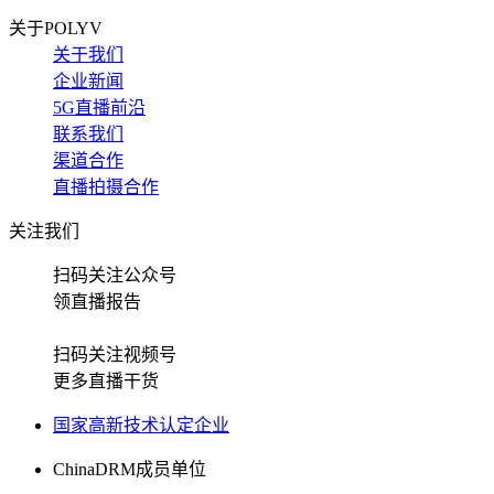
关于POLYV
关于我们
企业新闻
5G直播前沿
联系我们
渠道合作
直播拍摄合作
关注我们
扫码关注公众号
领直播报告
扫码关注视频号
更多直播干货
国家高新技术认定企业
ChinaDRM成员单位