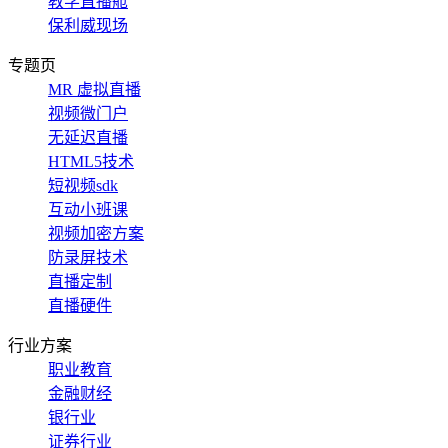
教学直播舱
保利威现场
专题页
MR 虚拟直播
视频微门户
无延迟直播
HTML5技术
短视频sdk
互动小班课
视频加密方案
防录屏技术
直播定制
直播硬件
行业方案
职业教育
金融财经
银行业
证券行业