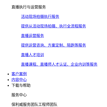
直播执行与运营服务
活动现场拍摄执行服务
提供从活动现场拍摄、执行全流程服务
直播运营服务
提供运营咨询、方案定制、陪跑等服务
直播人才培训
直播课程、直播师人才认证、企业内训等服务
客户案例
内容中心
下载与帮助
服务中心
保利威服务团队工程师团队