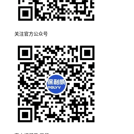
关注官方公众号