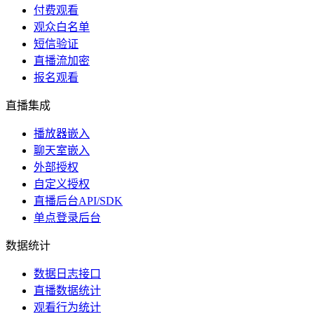
付费观看
观众白名单
短信验证
直播流加密
报名观看
直播集成
播放器嵌入
聊天室嵌入
外部授权
自定义授权
直播后台API/SDK
单点登录后台
数据统计
数据日志接口
直播数据统计
观看行为统计