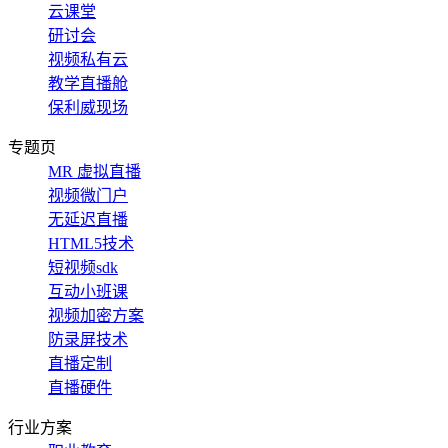
云课堂
研讨会
视频私有云
教学直播舱
保利威现场
专题页
MR 虚拟直播
视频微门户
无延迟直播
HTML5技术
短视频sdk
互动小班课
视频加密方案
防录屏技术
直播定制
直播硬件
行业方案