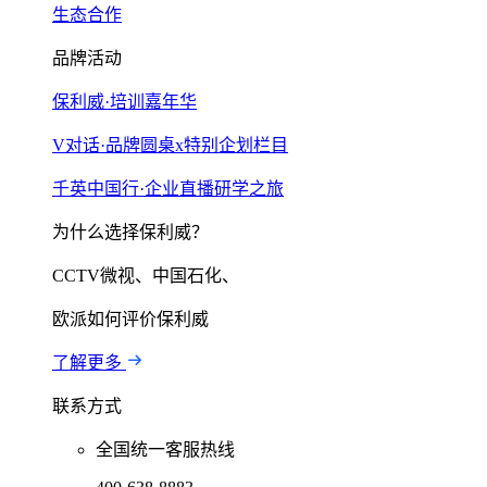
生态合作
品牌活动
保利威·培训嘉年华
V对话·品牌圆桌x特别企划栏目
千英中国行·企业直播研学之旅
为什么选择保利威？
CCTV微视、中国石化、
欧派如何评价保利威
了解更多
联系方式
全国统一客服热线