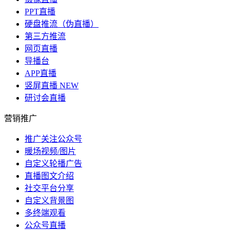
PPT直播
硬盘推流（伪直播）
第三方推流
网页直播
导播台
APP直播
竖屏直播
NEW
研讨会直播
营销推广
推广关注公众号
暖场视频/图片
自定义轮播广告
直播图文介绍
社交平台分享
自定义背景图
多终端观看
公众号直播