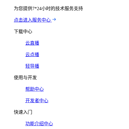
为您提供7*24小时的技术服务支持
点击进入服务中心
下载中心
云直播
云点播
轻导播
使用与开发
帮助中心
开发者中心
快速入门
功能介绍中心