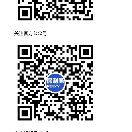
关注官方公众号