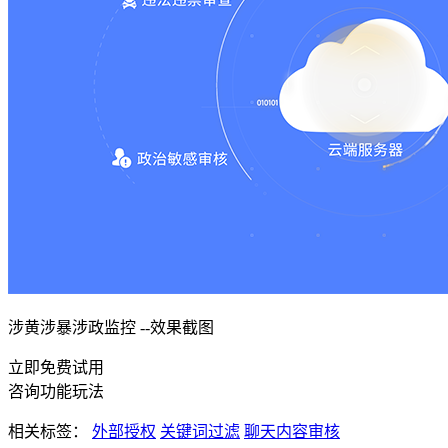
涉黄涉暴涉政监控 --效果截图
立即免费试用
咨询功能玩法
相关标签：
外部授权
关键词过滤
聊天内容审核