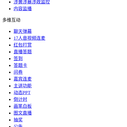
涉黄涉暴涉政监控
内容监播
多维互动
聊天弹幕
17人音视频连麦
红包打赏
直播答题
签到
答题卡
问卷
嘉宾连麦
主讲功能
动态PPT
倒计时
画笔白板
图文直播
抽奖
公告