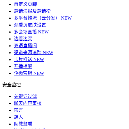
自定义页脚
邀请海报及邀请榜
多平台推流（云分发）
NEW
观看页皮肤设置
多会场直播
NEW
边看边买
双语直播间
渠道来源追踪
NEW
卡片推送
NEW
开播提醒
企微营销
NEW
安全监控
关键词过滤
聊天内容审核
禁言
踢人
助教监看