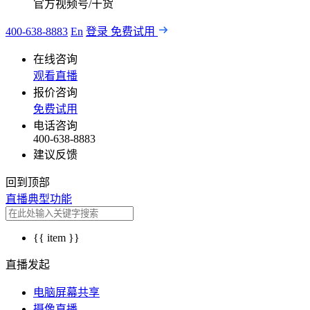
官方视频号/干货
400-638-8883
En
登录
免费试用
在线咨询
观看直播
报价咨询
免费试用
电话咨询
400-638-8883
建议反馈
回到顶部
直播典型功能
{{ item }}
直播发起
电脑屏幕共享
摄像直播