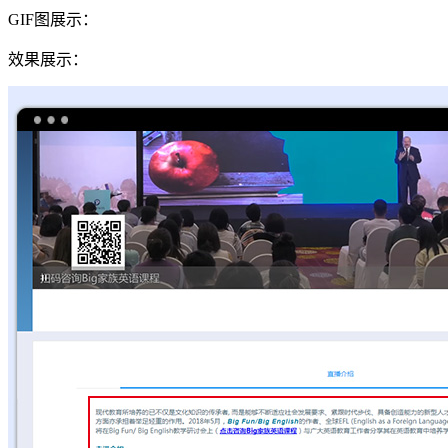
GIF图展示：
效果展示：