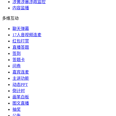
涉黄涉暴涉政监控
内容监播
多维互动
聊天弹幕
17人音视频连麦
红包打赏
直播答题
签到
答题卡
问卷
嘉宾连麦
主讲功能
动态PPT
倒计时
画笔白板
图文直播
抽奖
公告