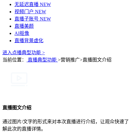
无延迟直播
NEW
视频门户
NEW
直播子账号
NEW
直播美颜
AI抠像
直播背景虚化
进入点播典型功能 >
当前位置：
直播典型功能
>
营销推广
>
直播图文介绍
直播图文介绍
通过图片/文字的形式来对本次直播进行介绍，让观众快速了
解此次的直播详情。