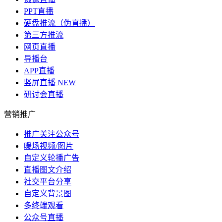
PPT直播
硬盘推流（伪直播）
第三方推流
网页直播
导播台
APP直播
竖屏直播
NEW
研讨会直播
营销推广
推广关注公众号
暖场视频/图片
自定义轮播广告
直播图文介绍
社交平台分享
自定义背景图
多终端观看
公众号直播