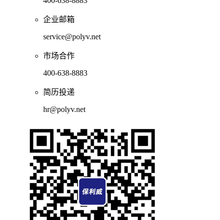
400-638-8883
企业邮箱
service@polyv.net
市场合作
400-638-8883
简历投递
hr@polyv.net