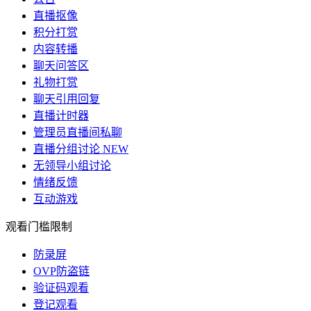
直播抠像
积分打赏
内容转播
聊天问答区
礼物打赏
聊天引用回复
直播计时器
管理员直播间私聊
直播分组讨论
NEW
无领导小组讨论
情绪反馈
互动游戏
观看门槛限制
防录屏
OVP防盗链
验证码观看
登记观看