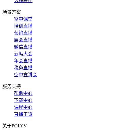
远程医疗
场景方案
空中课堂
培训直播
营销直播
展会直播
微信直播
云席大会
年会直播
税务直播
空中宣讲会
服务支持
帮助中心
下载中心
课程中心
直播干货
关于POLYV