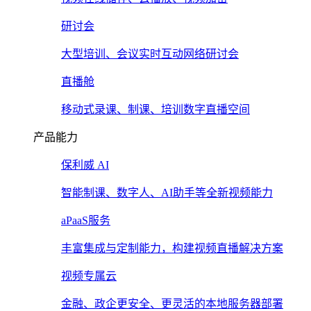
研讨会
大型培训、会议实时互动网络研讨会
直播舱
移动式录课、制课、培训数字直播空间
产品能力
保利威 AI
智能制课、数字人、AI助手等全新视频能力
aPaaS服务
丰富集成与定制能力，构建视频直播解决方案
视频专属云
金融、政企更安全、更灵活的本地服务器部署