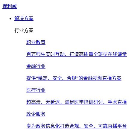
保利威
解决方案
行业方案
职业教育
百万师生实时互动、打造高质量全班型在线课堂
金融行业
提供“稳定、安全、合规”的金融视频直播方案
医疗行业
超高清、无延迟，满足医学培训研讨、手术直播
政企服务
专为政务信息化打造合规、安全、可靠直播平台