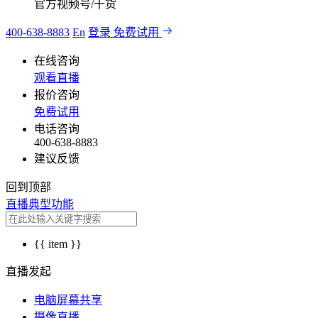
官方视频号/干货
400-638-8883
En
登录
免费试用
在线咨询
观看直播
报价咨询
免费试用
电话咨询
400-638-8883
建议反馈
回到顶部
直播典型功能
{{ item }}
直播发起
电脑屏幕共享
摄像直播