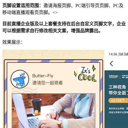
页脚设置适用范围：
邀请海报页脚、PC端引导页页脚、PC及
移动端直播观看页页脚。<>
目前直播企业版及以上套餐支持在后台自定义页脚文字，企业
可以根据需求自行修改相关文案，增强品牌露出。
效果展示：