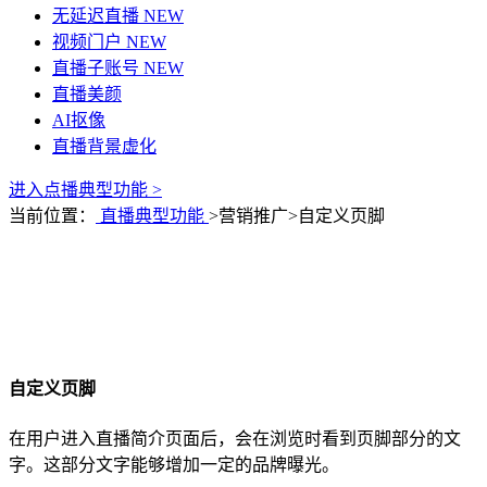
无延迟直播
NEW
视频门户
NEW
直播子账号
NEW
直播美颜
AI抠像
直播背景虚化
进入点播典型功能 >
当前位置：
直播典型功能
>
营销推广
>
自定义页脚
自定义页脚
在用户进入直播简介页面后，会在浏览时看到页脚部分的文
字。这部分文字能够增加一定的品牌曝光。