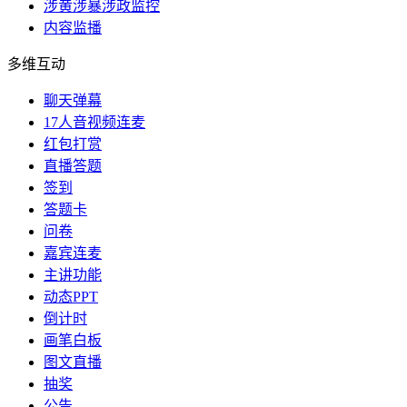
涉黄涉暴涉政监控
内容监播
多维互动
聊天弹幕
17人音视频连麦
红包打赏
直播答题
签到
答题卡
问卷
嘉宾连麦
主讲功能
动态PPT
倒计时
画笔白板
图文直播
抽奖
公告