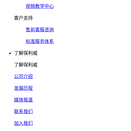
视频教学中心
客户支持
售前客服咨询
标准服务体系
了解保利威
了解保利威
公司介绍
发展历程
媒体报道
联系我们
加入我们