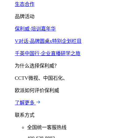
生态合作
品牌活动
保利威·培训嘉年华
V对话·品牌圆桌x特别企划栏目
千英中国行·企业直播研学之旅
为什么选择保利威？
CCTV微视、中国石化、
欧派如何评价保利威
了解更多
联系方式
全国统一客服热线