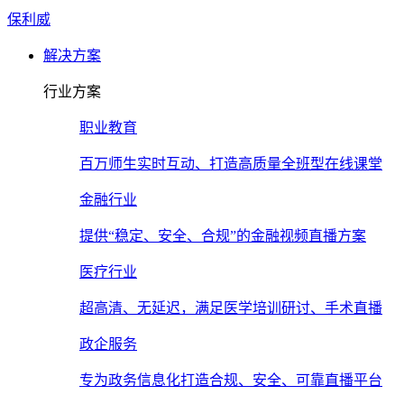
保利威
解决方案
行业方案
职业教育
百万师生实时互动、打造高质量全班型在线课堂
金融行业
提供“稳定、安全、合规”的金融视频直播方案
医疗行业
超高清、无延迟，满足医学培训研讨、手术直播
政企服务
专为政务信息化打造合规、安全、可靠直播平台