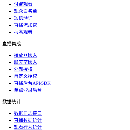
付费观看
观众白名单
短信验证
直播流加密
报名观看
直播集成
播放器嵌入
聊天室嵌入
外部授权
自定义授权
直播后台API/SDK
单点登录后台
数据统计
数据日志接口
直播数据统计
观看行为统计