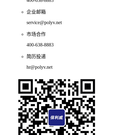
400-638-8883
企业邮箱
service@polyv.net
市场合作
400-638-8883
简历投递
hr@polyv.net