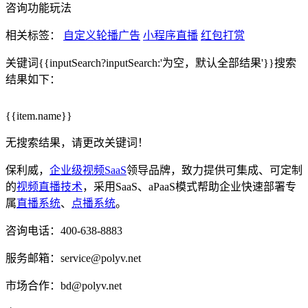
咨询功能玩法
相关标签：
自定义轮播广告
小程序直播
红包打赏
关键词
{{inputSearch?inputSearch:'为空，默认全部结果'}}
搜索
结果如下：
{{item.name}}
无搜索结果，请更改关键词！
保利威，
企业级视频SaaS
领导品牌，致力提供可集成、可定制
的
视频直播技术
，采用SaaS、aPaaS模式帮助企业快速部署专
属
直播系统
、
点播系统
。
咨询电话：400-638-8883
服务邮箱：service@polyv.net
市场合作：bd@polyv.net