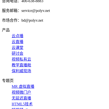
咨询电话：400-638-8883
服务邮箱：service@polyv.net
市场合作：bd@polyv.net
产品
云点播
云直播
云课堂
研讨会
视频私有云
教学直播舱
保利威现场
专题页
MR 虚拟直播
视频微门户
无延迟直播
HTML5技术