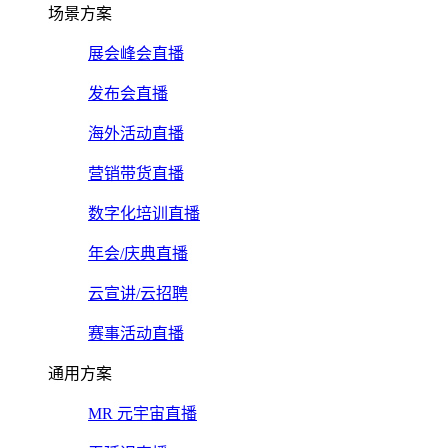
场景方案
展会峰会直播
发布会直播
海外活动直播
营销带货直播
数字化培训直播
年会/庆典直播
云宣讲/云招聘
赛事活动直播
通用方案
MR 元宇宙直播