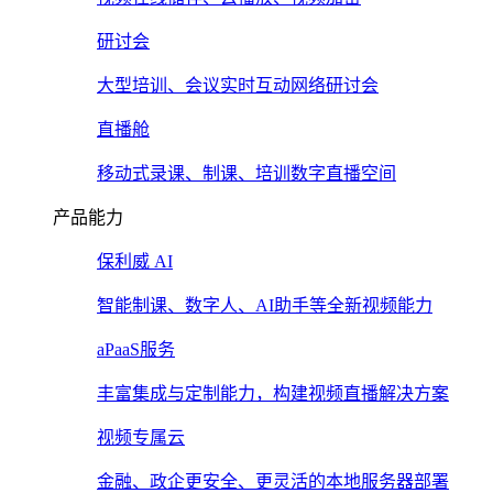
研讨会
大型培训、会议实时互动网络研讨会
直播舱
移动式录课、制课、培训数字直播空间
产品能力
保利威 AI
智能制课、数字人、AI助手等全新视频能力
aPaaS服务
丰富集成与定制能力，构建视频直播解决方案
视频专属云
金融、政企更安全、更灵活的本地服务器部署