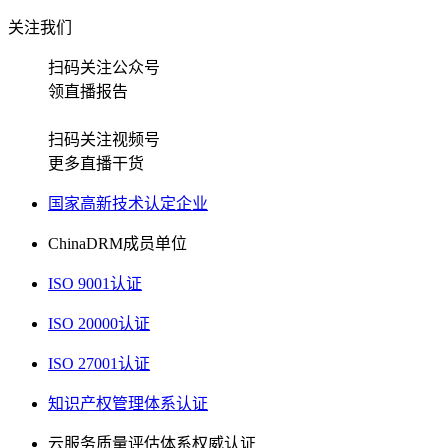
关注我们
扫码关注公众号
领直播报告
扫码关注视频号
更多直播干货
国家高新技术认定企业
ChinaDRM成员单位
ISO 9001认证
ISO 20000认证
ISO 27001认证
知识产权管理体系认证
云服务质量评估体系权威认证