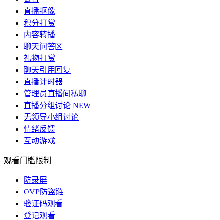
直播抠像
积分打赏
内容转播
聊天问答区
礼物打赏
聊天引用回复
直播计时器
管理员直播间私聊
直播分组讨论
NEW
无领导小组讨论
情绪反馈
互动游戏
观看门槛限制
防录屏
OVP防盗链
验证码观看
登记观看