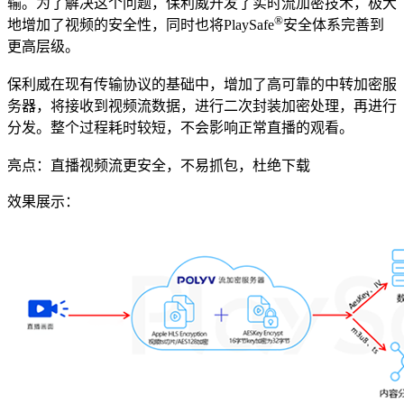
输。为了解决这个问题，保利威开发了实时流加密技术，极大
®
地增加了视频的安全性，同时也将PlaySafe
安全体系完善到
更高层级。
保利威在现有传输协议的基础中，增加了高可靠的中转加密服
务器，将接收到视频流数据，进行二次封装加密处理，再进行
分发。整个过程耗时较短，不会影响正常直播的观看。
亮点：直播视频流更安全，不易抓包，杜绝下载
效果展示：