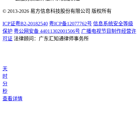
© 2013-2026 易方信息科技股份有限公司 版权所有
ICP证粤B2-20182540
粤ICP备12077762号
信息系统安全等级
保护
粤公网安备 44011302001506号
广播电视节目制作经营许
可证
法律顾问：广东汇知通律师事务所
天
时
分
秒
查看详情