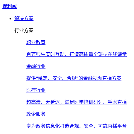
保利威
解决方案
行业方案
职业教育
百万师生实时互动、打造高质量全班型在线课堂
金融行业
提供“稳定、安全、合规”的金融视频直播方案
医疗行业
超高清、无延迟，满足医学培训研讨、手术直播
政企服务
专为政务信息化打造合规、安全、可靠直播平台