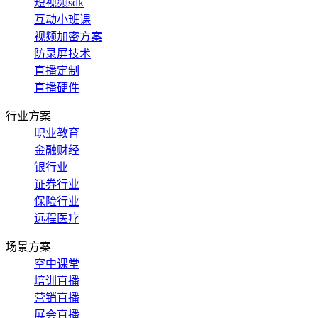
短视频sdk
互动小班课
视频加密方案
防录屏技术
直播定制
直播硬件
行业方案
职业教育
金融财经
银行业
证券行业
保险行业
远程医疗
场景方案
空中课堂
培训直播
营销直播
展会直播