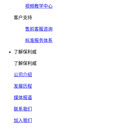
视频教学中心
客户支持
售前客服咨询
标准服务体系
了解保利威
了解保利威
公司介绍
发展历程
媒体报道
联系我们
加入我们