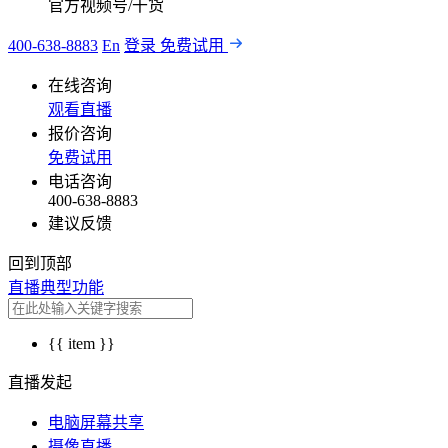
官方视频号/干货
400-638-8883
En
登录
免费试用
在线咨询
观看直播
报价咨询
免费试用
电话咨询
400-638-8883
建议反馈
回到顶部
直播典型功能
{{ item }}
直播发起
电脑屏幕共享
摄像直播