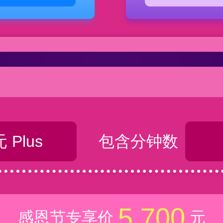
元 Plus
包含分钟数
5,700
感恩节专享价
元