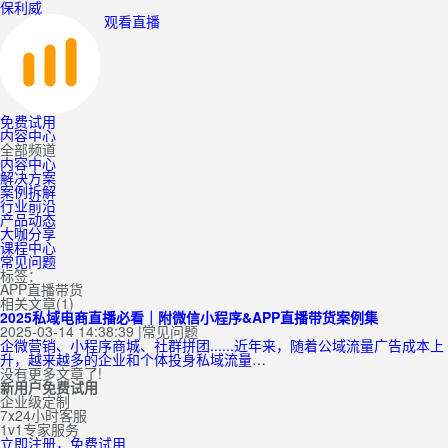
保利威
观看直播
免费试用
内容中心
全部频道
内容中心
解决方案
案例拆解
行业前沿
产品动态
大咖分享
课程中心
常见问题
标签：
APP直播带货
相关文章(1)
2025私域电商直播必看｜附微信小程序&APP直播带货案例集
2025-03-14 14:38:39
|
常见问题
企微营销、小程序商城、社群拼团......近年来，随着公域流量广告成本上
升，越来越多的企业和个体投身私域流量…
没有更多文章了!
新用户免费试用
企业级定制
7x24小时客服
1v1专家服务
立即注册，免费试用