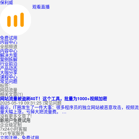
保利威
观看直播
免费试用
内容中心
全部频道
内容中心
解决方案
案例拆解
行业前沿
产品动态
大咖分享
课程中心
常见问题
标签：
网站流量
相关文章(1)
网站流量被盗刷40T！这个工具，批量为1000+视频加密
2025-05-19 09:31:25
|
常见问题
最近，IT圈发生了一件大事：很多程序员的独立网站被恶意攻击，视频流
量大幅上涨，亏掉大把流量费。 …
没有更多文章了!
新用户免费试用
企业级定制
7x24小时客服
1v1专家服务
立即注册，免费试用