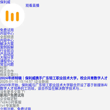
保利威
观看直播
免费试用
内容中心
全部频道
内容中心
解决方案
案例拆解
行业前沿
产品动态
大咖分享
课程中心
常见问题
标签：
校企合作
相关文章(1)
2024年终特辑｜保利威携手广东轻工职业技术大学，校企共育数字人才
2025-01-10 15:14:57
|
企业新闻
2023年开始，保利威与广东轻工职业技术大学联合开设了基于新媒体AI
数字人才培养的工坊班，该合作旨在解决数字技术与…
没有更多文章了!
新用户免费试用
企业级定制
7x24小时客服
1v1专家服务
立即注册，免费试用