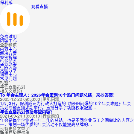
保利威
观看直播
免费试用
内容中心
全部频道
内容中心
解决方案
案例拆解
行业前沿
产品动态
大咖分享
课程中心
常见问题
标签：
年会直播策划
相关文章(2)
To 年会主理人：2026年会策划10个热门问题总结，来抄答案！
2025-12-22 09:53:00
|
常见问题
12月3日，保利威专为行政人打造的《被HR问爆的10个年会难题》年会
策划专题直播如期举行。直播分享了功能权限配置…
年会直播策划包括哪些内容？
2021-09-24 10:00:10
|
行业前沿
年会是每个企业对一年工作的总结，也是不同企业员工之间攀比的内容之
一，策划一场优质的年会活动不仅能提高品牌的…
没有更多文章了!
新用户免费试用