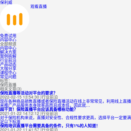
保利威
观看直播
免费试用
内容中心
全部频道
内容中心
解决方案
案例拆解
行业前沿
产品动态
大咖分享
课程中心
常见问题
标签：
保险直播
相关文章(3)
保险直播等活动对平台的要求？
2022-02-15 13:54:30
|
行业前沿
现在各种商品销售直播或者保险直播活动在线上非常常见，利用线上直播
来推广产品服务本身效率高而且成本低，因此就…
超干货！保险直播平台应该具备哪些功能？
2021-01-22 14:12:12
|
行业前沿
对于保险机构来说，直播对安全性、合规性要求更高，选择平台一定要满
足以下标准
保险培训直播平台需要具备的条件，只有1%的人知道！
2021-01-22 11:41:57
|
行业前沿