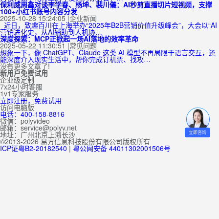
保利威周鑫对谈李学春、杨坤、裴川儀：AI秒剪直播切片短视频，支撑
100+小红书账号内容分发
2025-10-28 15:24:05
|
企业新闻
近日，致趣百川在上海举办“2025年B2B营销价值升级峰会”，大会以“AI
营销进化史，从AI辅助到人机协…
深度探索：MCP正掀起一场AI落地的效率革命
2025-05-22 11:30:51
|
常见问题
想象一下，像 ChatGPT、Claude 这类 AI 模型不再局限于语言交互，还
能深度介入现实生活中，帮你完成订机票、找攻…
没有更多文章了!
新用户免费试用
企业级定制
7x24小时客服
1v1专家服务
立即注册，免费试用
访问电脑版
电话：400-158-8816
微信：polyvideo
邮箱：service@polyv.net
立即咨询
地址：
广州
北京
上海
长沙
©2013-2026 易方信息科技股份有限公司版权所有
ICP证粤B2-20182540
|
粤公网安备 44011302001506号