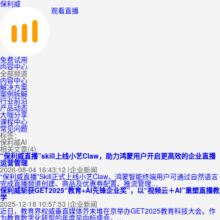
保利威
观看直播
免费试用
内容中心
全部频道
内容中心
解决方案
案例拆解
行业前沿
产品动态
大咖分享
课程中心
常见问题
标签：
保利威AI
相关文章(4)
“保利威直播”skill上线小艺Claw，助力鸿蒙用户开启更高效的企业直播
运营管理
2026-08-04 16:43:12
|
企业新闻
“保利威直播”Skill正式上线小艺Claw，鸿蒙智能终端用户可通过自然语言
完成直播频道创建、商品及优惠券配置、推流管理…
保利威斩获GET2025“教育+AI先锋企业奖”，以“视频云＋AI”重塑直播教
学
2025-12-18 10:57:53
|
企业新闻
近日，教育界权威垂直媒体芥末堆在京举办GET2025教育科技大会。作
为教育数字化转型的年度风向标盛会，…